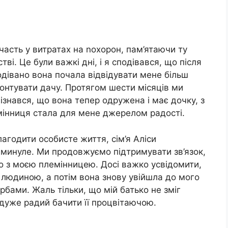
часть у витратах на nохорон, пам’ятаючи ту
тві. Це були важкі дні, і я сподівався, що після
одівано вона почала відвідувати мене більш
онтувати дачу. Протягом шести місяців ми
дізнався, що вона тепер одружена і має дочку, з
інниця стала для мене джерелом радості.
агодити особисте життя, сім’я Аліси
 минуле. Ми продовжуємо підтримувати зв’язок,
о з моєю племінницею. Досі важко усвідомити,
 людиною, а потім вона знову увійшла до мого
рбами. Жаль тільки, що мій батько не зміг
и дуже радий бачити її процвітаючою.