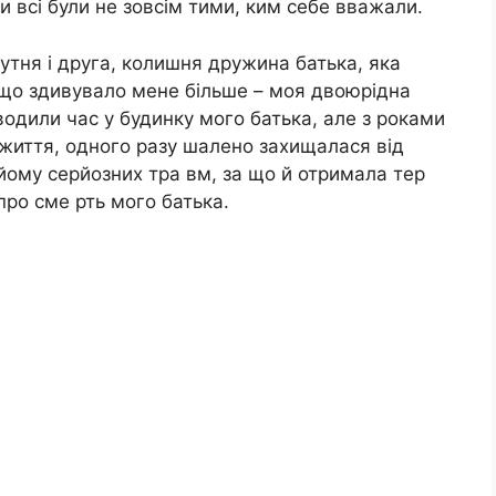
ми всі були не зовсім тими, ким себе вважали.
исутня і друга, колишня дружина батька, яка
 що здивувало мене більше – моя двоюрідна
водили час у будинку мого батька, але з роками
 життя, одного разу шалено захищалася від
йому серйозних тра вм, за що й отримала тер
про сме рть мого батька.