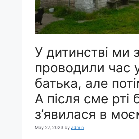
У дитинстві ми 
проводили час 
батька, але поті
А після сме рті
з’явилася в моє
May 27, 2023
by
admin