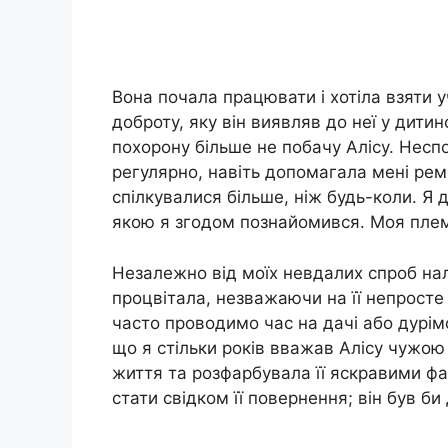
Вона почала працювати і хотіла взяти у
доброту, яку він виявляв до неї у дитинс
похорону більше не побачу Алісу. Несп
регулярно, навіть допомагала мені рем
спілкувалися більше, ніж будь-коли. Я 
якою я згодом познайомився. Моя плем
Незалежно від моїх невдалих спроб нал
процвітала, незважаючи на її непросте
часто проводимо час на дачі або дурім
що я стільки років вважав Алісу чужою
життя та розфарбувала її яскравими фа
стати свідком її повернення; він був б