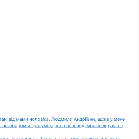
тані від мами чоловіка, Людмили Андріївни, адже у мене
ле незабаром я зрозуміла, що насправді моя свекруха не
шла від чоловіка. І хоча ніхто з моєї родини, друзів та