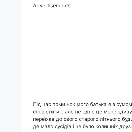
Advertisements
Під час поми нок мого батька я з сумо
сповістити… але не одне це мене здиву
переїхав до свого старого літнього буд
де мало сусідів і не було колишніх дру