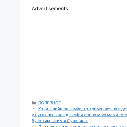
Advertisements
Categories
ПОЛЕЗНОЕ
Коли я вийшла заміж, то трималася на відс
у вухах весь час дзвеніли слова моєї мами. А
була тим, яким я її уявляла.
Два роки тому я подала на розлу чення та пі