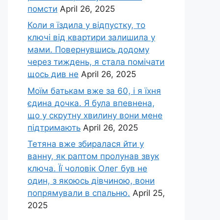
помсти
April 26, 2025
Коли я їздила у відпустку, то
ключі від квартири залишила у
мами. Повернувшись додому
через тиждень, я стала помічати
щось див не
April 26, 2025
Моїм батькам вже за 60, і я їхня
єдина дочка. Я була впевнена,
що у скрутну хвилину вони мене
підтримають
April 26, 2025
Тетяна вже збиралася йти у
ванну, як раптом пролунав звук
ключа. Її чоловік Олег був не
один, з якоюсь дівчиною, вони
попрямували в спальню.
April 25,
2025