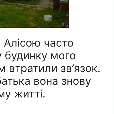
з Алісою часто
у будинку мого
м втратили зв’язок.
 батька вона знову
му житті.