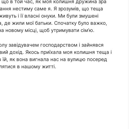
 що в той час, як моя колишня дружина зра
ання нестиму саме я. Я зрозумів, що теща
ивуть і її власні онуки. Ми були змушені
а, де жили мої батьки. Спочатку було важко,
а новому місці, щоб утримувати сім’ю.
колу завідувачем господарством і зайнявся
ий дохід. Якось приїхала моя колишня теща і
в їй, як вона вигнала нас на вулицю посеред
являтися в нашому житті.