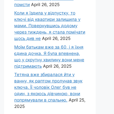
помсти
April 26, 2025
Коли я їздила у відпустку, то
ключі від квартири залишила у
мами. Повернувшись додому
через тиждень, я стала помічати
щось див не
April 26, 2025
Моїм батькам вже за 60, і я їхня
єдина дочка. Я була впевнена,
що у скрутну хвилину вони мене
підтримають
April 26, 2025
Тетяна вже збиралася йти у
ванну, як раптом пролунав звук
ключа. Її чоловік Олег був не
один, з якоюсь дівчиною, вони
попрямували в спальню.
April 25,
2025