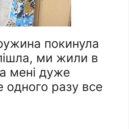
дружина покинула
 пішла, ми жили в
она мені дуже
 одного разу все