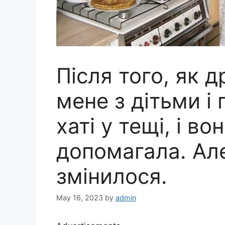
Після того, як 
мене з дітьми і
хаті у тещі, і в
допомагала. Але
змінилося.
May 16, 2023
by
admin