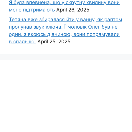
Я була впевнена, що у скрутну хвилину вони
мене підтримають
April 26, 2025
Тетяна вже збиралася йти у ванну, як раптом
пролунав звук ключа. Її чоловік Олег був не
один, з якоюсь дівчиною, вони попрямували
в спальню.
April 25, 2025