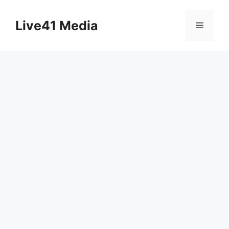
Skip
to
Live41 Media
Menu
content