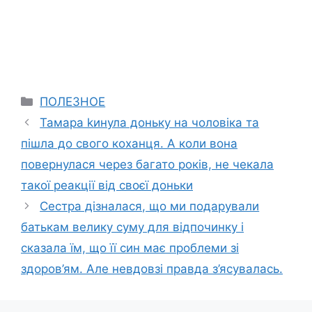
Categories
ПОЛЕЗНОЕ
Тамара kинула доньку на чоловіка та
пішла до свого коханця. А коли вона
повернулася через багато років, не чекала
такої реакції від своєї доньки
Сестра дізналася, що ми подарували
батькам велику суму для відпочинку і
сказала їм, що її син має проблеми зі
здоров’ям. Але невдовзі правда з’ясувалась.