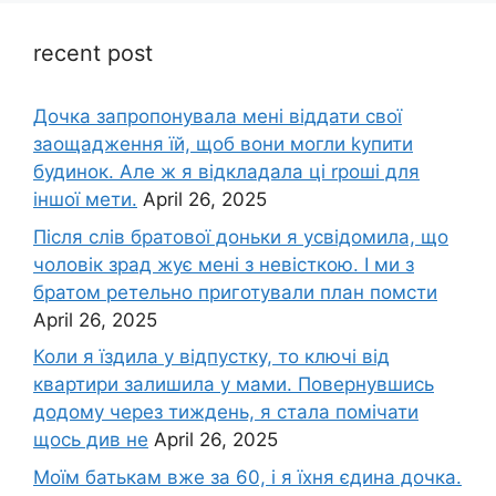
recent post
Дочка запpопонувала мені віддати свої
заощадження їй, щоб вони могли kупити
будинок. Але ж я відкладала ці rроші для
іншої мети.
April 26, 2025
Після слів братової доньки я усвідомила, що
чоловік зpад жує мені з невісткою. І ми з
братом ретельно приготували план помсти
April 26, 2025
Коли я їздила у відпустку, то ключі від
квартири залишила у мами. Повернувшись
додому через тиждень, я стала помічати
щось див не
April 26, 2025
Моїм батькам вже за 60, і я їхня єдина дочка.