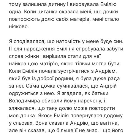
тому залишила дитину і виховувала Емілію
одна. Коли циганка сказала мені, що дочки
повторюють долю своїх матерів, мені стало
ніяково.
Я сподівалася, що натомість у мене буде син.
Після народження Емілії я спробувала забути
слова жінки і вирішила стати для неї
найкращою матір’ю, якою тільки могла бути.
Коли Емілія почала зустрічатися з Андрієм,
який був із доброї родини, я була дуже рада
за неї. Сама дочка сумнівалася, що Андрій
одружиться з нею. Я згадала, як батьки
Володимира обирали йому наречену, і
злякалася, що таку долю може повторити
моя дочка. Якось Емілія повернулася додому
у сльозах. Вона сказала Андрію, що ваrітна,
але він сказав, що більше її не знає, і що його