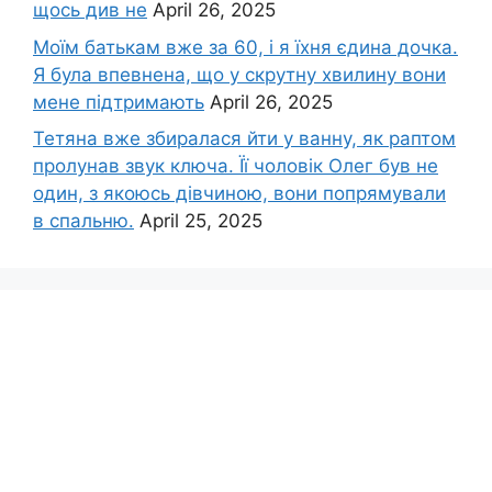
щось див не
April 26, 2025
Моїм батькам вже за 60, і я їхня єдина дочка.
Я була впевнена, що у скрутну хвилину вони
мене підтримають
April 26, 2025
Тетяна вже збиралася йти у ванну, як раптом
пролунав звук ключа. Її чоловік Олег був не
один, з якоюсь дівчиною, вони попрямували
в спальню.
April 25, 2025