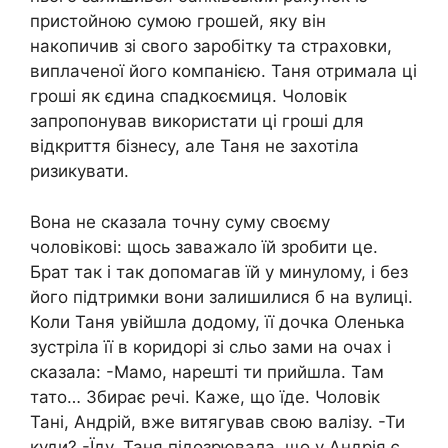
пристойною сумою грошей, яку він
накопичив зі свого заробітку та страховки,
виплаченої його компанією. Таня отримала ці
гроші як єдина спадкоємиця. Чоловік
запропонував використати ці гроші для
відкриття бізнесу, але Таня не захотіла
ризикувати.
Вона не сказала точну суму своєму
чоловікові: щось заважало їй зробити це.
Брат так і так допомагав їй у минулому, і без
його підтримки вони залишилися б на вулиці.
Коли Таня увійшла додому, її дочка Оленька
зустріла її в коридорі зі сльо зами на очах і
сказала: -Мамо, нарешті ти прийшла. Там
тато… Збирає речі. Каже, що їде. Чоловік
Тані, Андрій, вже витягував свою валізу. -Ти
куди? -Їду. Таня підозрювала, що у Андрія є