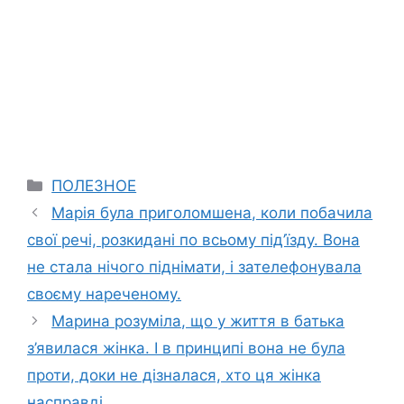
Categories
ПОЛЕЗНОЕ
Марія була приголомшена, коли побачила
свої речі, розкидані по всьому під’їзду. Вона
не стала нічого піднімати, і зателефонувала
своєму нареченому.
Марина розуміла, що у життя в батька
з’явилася жінка. І в принципі вона не була
проти, доки не дізналася, хто ця жінка
насправді.