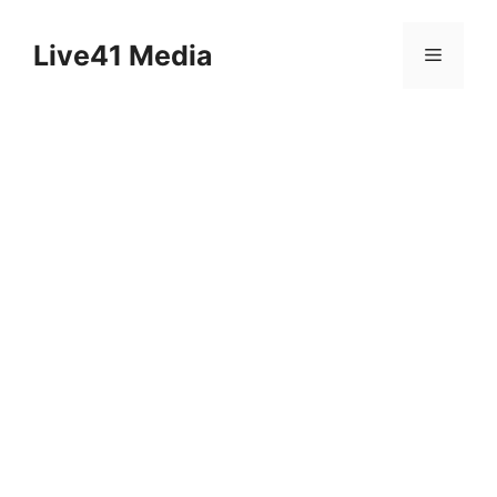
Skip
to
Live41 Media
Menu
content