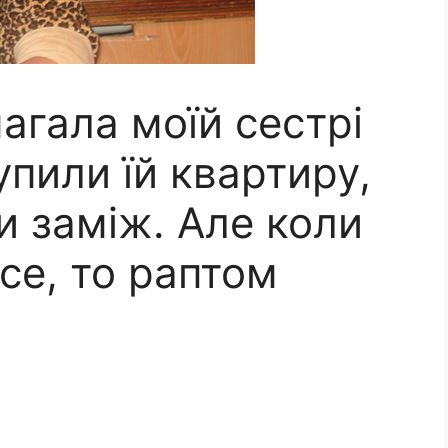
агала моїй сестрі
упили їй квартиру,
и заміж. Але коли
се, то раптом