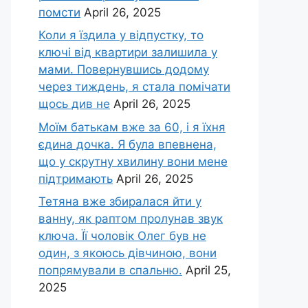
помсти
April 26, 2025
Коли я їздила у відпустку, то
ключі від квартири залишила у
мами. Повернувшись додому
через тиждень, я стала помічати
щось див не
April 26, 2025
Моїм батькам вже за 60, і я їхня
єдина дочка. Я була впевнена,
що у скрутну хвилину вони мене
підтримають
April 26, 2025
Тетяна вже збиралася йти у
ванну, як раптом пролунав звук
ключа. Її чоловік Олег був не
один, з якоюсь дівчиною, вони
попрямували в спальню.
April 25,
2025