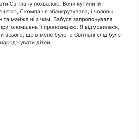
ти Світлану похвалою. Вони купили їй
штою, її компанія збанкрутувала, і чоловік
ми та майже ні з чим. Бабуся запропонувала
 приголомшена її пропозицією. Я відмовилася,
 всього, що в мене було, а Світлані слід було
 народжувати дітей.