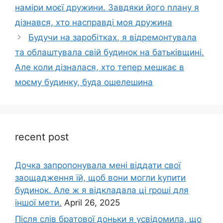
наміри моєї дружини. Завдяки його плану я
дізнався, хто насправді моя дружина
Будучи на заробітках, я відремонтувала
та облаштувала свій будинок на батьківщині.
Але коли дізналася, хто тепер мешкає в
моєму будинку, буда ошелешина
recent post
Дочка запpопонувала мені віддати свої
заощадження їй, щоб вони могли kупити
будинок. Але ж я відкладала ці rроші для
іншої мети.
April 26, 2025
Після слів братової доньки я усвідомила, що