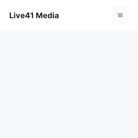
Skip
to
Live41 Media
Menu
content