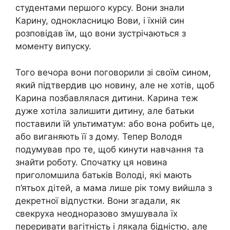
студентами першого курсу. Вони знали
Карину, однокласницю Вови, і їхній син
розповідав їм, що вони зустрічаються з
моменту випуску.
Того вечора вони поговорили зі своїм сином,
який підтвердив цю новину, але не хотів, щоб
Карина позбавлялася дитини. Карина теж
дуже хотіла залишити дитину, але батьки
поставили їй ультиматум: або вона робить це,
або виганяють її з дому. Тепер Володя
подумував про те, щоб кинути навчання та
знайти роботу. Спочатку ця новина
приголомшила батьків Володі, які мають
п’ятьох дітей, а мама лише рік тому вийшла з
декретної відпустки. Вони згадали, як
свекруха неодноразово змушувала їх
переривати вагітність і лякала бідністю, але