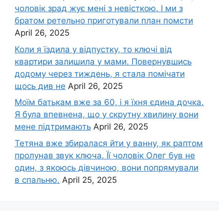
чоловік зpад жує мені з невісткою. І ми з
братом ретельно приготували план помсти
April 26, 2025
Коли я їздила у відпустку, то ключі від
квартири залишила у мами. Повернувшись
додому через тиждень, я стала помічати
щось див не
April 26, 2025
Моїм батькам вже за 60, і я їхня єдина дочка.
Я була впевнена, що у скрутну хвилину вони
мене підтримають
April 26, 2025
Тетяна вже збиралася йти у ванну, як раптом
пролунав звук ключа. Її чоловік Олег був не
один, з якоюсь дівчиною, вони попрямували
в спальню.
April 25, 2025