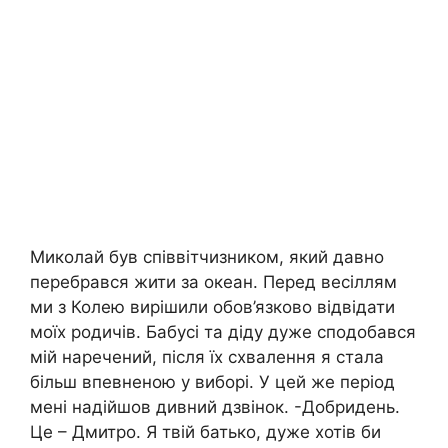
Миколай був співвітчизником, який давно
перебрався жити за океан. Перед весіллям
ми з Колею вирішили обов’язково відвідати
моїх родичів. Бабусі та діду дуже сподобався
мій наречений, після їх схвалення я стала
більш впевненою у виборі. У цей же період
мені надійшов дивний дзвінок. -Добридень.
Це – Дмитро. Я твій батько, дуже хотів би