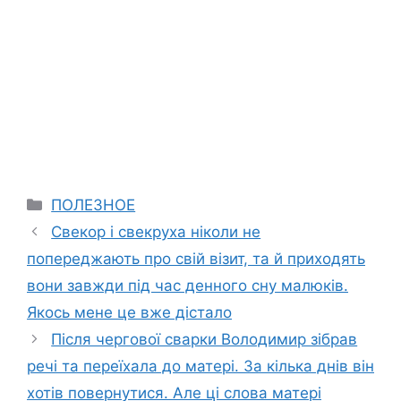
Categories
ПОЛЕЗНОЕ
Свекор і свекруха ніколи не
попереджають про свій візит, та й приходять
вони завжди під час денного сну малюків.
Якось мене це вже дістало
Після чергової сварки Володимир зібрав
речі та переїхала до матері. За кілька днів він
хотів повернутися. Але ці слова матері