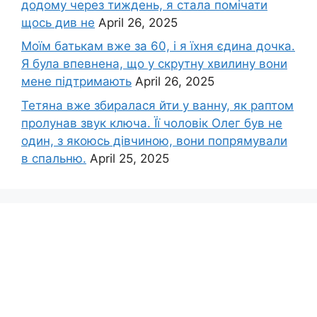
додому через тиждень, я стала помічати
щось див не
April 26, 2025
Моїм батькам вже за 60, і я їхня єдина дочка.
Я була впевнена, що у скрутну хвилину вони
мене підтримають
April 26, 2025
Тетяна вже збиралася йти у ванну, як раптом
пролунав звук ключа. Її чоловік Олег був не
один, з якоюсь дівчиною, вони попрямували
в спальню.
April 25, 2025