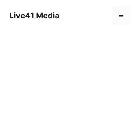
Skip
to
Live41 Media
Menu
content