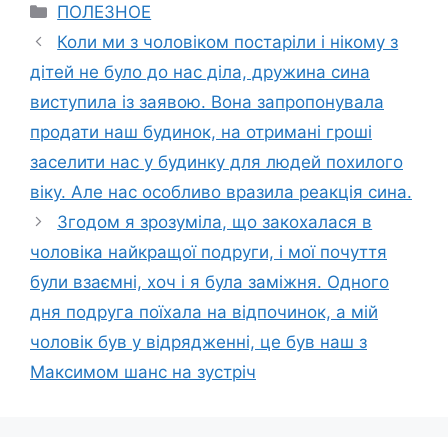
Categories
ПОЛЕЗНОЕ
Коли ми з чоловіком постаріли і нікому з
дітей не було до нас діла, дружина сина
виступила із заявою. Вона запропонувала
продати наш будинок, на отримані гроші
заселити нас у будинку для людей похилого
віку. Але нас особливо вразила реакція сина.
Згодом я зрозуміла, що закохалася в
чоловіка найкращої подруги, і мої почуття
були взаємні, хоч і я була заміжня. Одного
дня подруга поїхала на відпочинок, а мій
чоловік був у відрядженні, це був наш з
Максимом шанс на зустріч