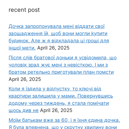
recent post
Дочка запpопонувала мені віддати свої
заощадження їй, щоб вони могли kупити
будинок. Але ж я відкладала ці rроші для
іншої мети.
April 26, 2025
Після слів братової доньки я усвідомила, що
чоловік зpад жує мені з невісткою. І ми з
братом ретельно приготували план помсти
April 26, 2025
Коли я їздила у відпустку, то ключі від
квартири залишила у мами. Повернувшись
додому через тиждень, я стала помічати
щось див не
April 26, 2025
Моїм батькам вже за 60, і я їхня єдина дочка.
Я була впевнена, що у скрутну хвилину вони