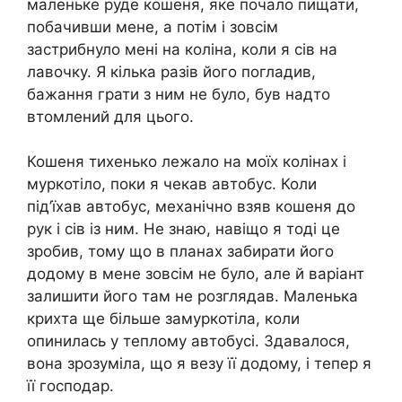
маленьке руде кошеня, яке почало пищати,
побачивши мене, а потім і зовсім
застрибнуло мені на коліна, коли я сів на
лавочку. Я кілька разів його погладив,
бажання грати з ним не було, був надто
втомлений для цього.
Кошеня тихенько лежало на моїх колінах і
муркотіло, поки я чекав автобус. Коли
під’їхав автобус, механічно взяв кошеня до
рук і сів із ним. Не знаю, навіщо я тоді це
зробив, тому що в планах забирати його
додому в мене зовсім не було, але й варіант
залишити його там не розглядав. Маленька
крихта ще більше замуркотіла, коли
опинилась у теплому автобусі. Здавалося,
вона зрозуміла, що я везу її додому, і тепер я
її господар.