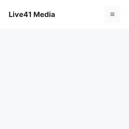
Skip
to
Live41 Media
Menu
content