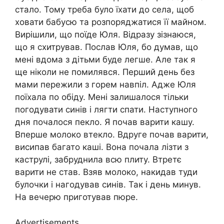
стало. Тому треба було їхати до села, щоб
ховати бабусю та розпоряджатися її майном.
Вирішили, що поїде Юля. Відразу зізнаюся,
що я схитрував. Послав Юля, бо думав, що
мені вдома з дітьми буде легше. Але так я
ще ніколи не помилявся. Перший день без
мами пережили з горем навпіл. Адже Юля
поїхала по обіду. Мені залишалося тільки
погодувати синів і лягти спати. Наступного
дня почалося пекло. Я почав варити кашу.
Вперше молоко втекло. Вдруге почав варити,
висипав багато каші. Вона почала лізти з
каструлі, забруднила всю плиту. Втретє
варити не став. Взяв молоко, накидав туди
булочки і нагодував синів. Так і день минув.
На вечерю приготував пюре.
Advertisements