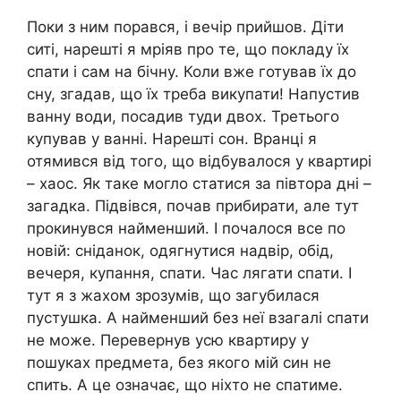
Поки з ним порався, і вечір прийшов. Діти
ситі, нарешті я мріяв про те, що покладу їх
спати і сам на бічну. Коли вже готував їх до
сну, згадав, що їх треба викупати! Напустив
ванну води, посадив туди двох. Третього
купував у ванні. Нарешті сон. Вранці я
отямився від того, що відбувалося у квартирі
– хаос. Як таке могло статися за півтора дні –
загадка. Підвівся, почав прибирати, але тут
прокинувся найменший. І почалося все по
новій: сніданок, одягнутися надвір, обід,
вечеря, купання, спати. Час лягати спати. І
тут я з жахом зрозумів, що загубилася
пустушка. А найменший без неї взагалі спати
не може. Перевернув усю квартиру у
пошуках предмета, без якого мій син не
спить. А це означає, що ніхто не спатиме.