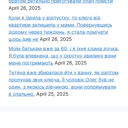
братом ретельно приготували план помсти
April 26, 2025
Коли я їздила у відпустку, то ключі від
квартири залишила у мами. Повернувшись
додому через тиждень, я стала помічати
щось див не
April 26, 2025
Моїм батькам вже за 60, і я їхня єдина дочка.
Я була впевнена, що у скрутну хвилину вони
мене підтримають
April 26, 2025
Тетяна вже збиралася йти у ванну, як раптом
пролунав звук ключа. Її чоловік Олег був не
один, з якоюсь дівчиною, вони попрямували
в спальню.
April 25, 2025