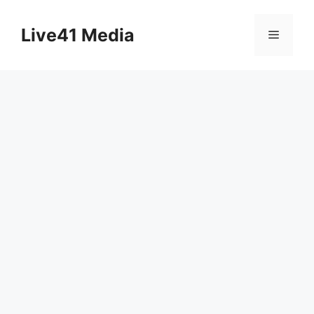
Skip
to
Live41 Media
Menu
content