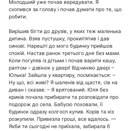
Молодший уже почав вередувати. Я
схопився за голову і почав думати про те, що
робити.
Вирішив бігти до друзів, у яких теж маленька
дитина. Взяв пустушку, прокип’ятив і дав
синові. Нарешті до мого будинку прийшов
спокій. Настав ранок третього дня без мами.
Коли погуляв із дітьми і почав варити кашу,
раптом – дзвінок у двері! Відчиняю двері –
Юлька! Зайшла у квартиру, посміхається: –
Ну що, всі живі? Я шаленів від щастя, сів на
диван і сказав: – Я врятований. Юля без
криків почала прибирати та розповідати про
подорож до села. Бабусю поховали, її
будинок одразу колгосп купив. Корів та кіз
розкупили. Привезла гроші, все вдалось. —
Якби ти сьогодні не приїхала, забирала б