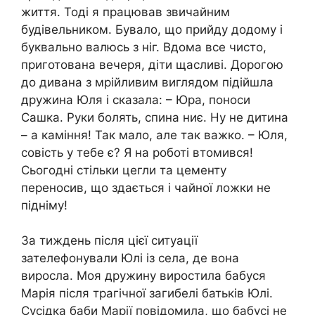
життя. Тоді я працював звичайним
будівельником. Бувало, що прийду додому і
буквально валюсь з ніг. Вдома все чисто,
приготована вечеря, діти щасливі. Дорогою
до дивана з мрійливим виглядом підійшла
дружина Юля і сказала: – Юра, поноси
Сашка. Руки болять, спина ниє. Ну не дитина
– а каміння! Так мало, але так важко. – Юля,
совість у тебе є? Я на роботі втомився!
Сьогодні стільки цегли та цементу
переносив, що здається і чайної ложки не
підніму!
За тиждень після цієї ситуації
зателефонували Юлі із села, де вона
виросла. Моя дружину виростила бабуся
Марія після трагічної загибелі батьків Юлі.
Сусідка баби Марії повідомила, що бабусі не