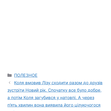
Categories
ПОЛЕЗНОЕ
Коля вмовив Лізу сходити разом до друзів
зустріти Новий рік. Спочатку все було добре,
а потім Коля загубився у натовпі. А через
п’ять хвилин вона виявила його цілуючогося