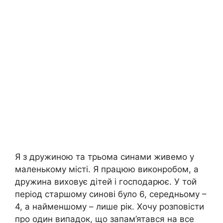
Я з дружиною та трьома синами живемо у
маленькому місті. Я працюю виконробом, а
дружина виховує дітей і господарює. У той
період старшому синові було 6, середньому –
4, а найменшому – лише рік. Хочу розповісти
про один випадок, що запам’ятався на все