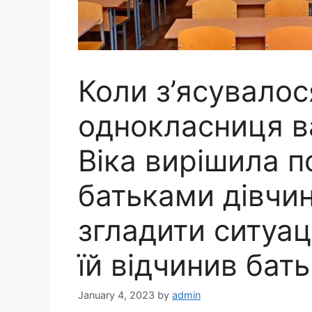
Коли з’ясувалос
однокласниця ваr
Віка вирішила 
батьками дівчин
згладити ситуац
їй відчинив бат
January 4, 2023
by
admin