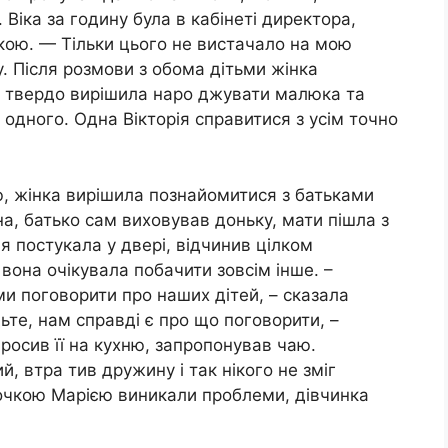
 Віка за годину була в кабінеті директора,
дкою. — Тільки цього не вистачало на мою
. Після розмови з обома дітьми жінка
ра твердо вирішила наро джувати малюка та
 одного. Одна Вікторія справитися з усім точно
ю, жінка вирішила познайомитися з батьками
на, батько сам виховував доньку, мати пішла з
рія постукала у двері, відчинив цілком
 вона очікувала побачити зовсім інше. –
ми поговорити про наших дітей, – сказала
те, нам справді є про що поговорити, –
росив її на кухню, запропонував чаю.
, втра тив дружину і так нікого не зміг
дочкою Марією виникали проблеми, дівчинка