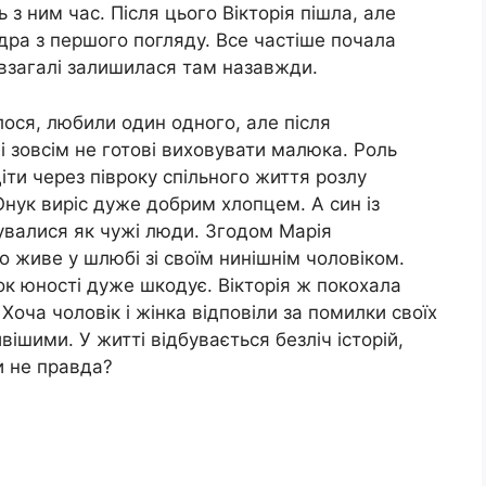
з ним час. Після цього Вікторія пішла, але
дра з першого погляду. Все частіше почала
м взагалі залишилася там назавжди.
лося, любили один одного, але після
 зовсім не готові виховувати малюка. Роль
діти через півроку спільного життя розлу
Онук виріс дуже добрим хлопцем. А син із
увалися як чужі люди. Згодом Марія
 живе у шлюбі зі своїм нинішнім чоловіком.
ок юності дуже шкодує. Вікторія ж покохала
 Хоча чоловік і жінка відповіли за помилки своїх
вішими. У житті відбувається безліч історій,
и не правда?