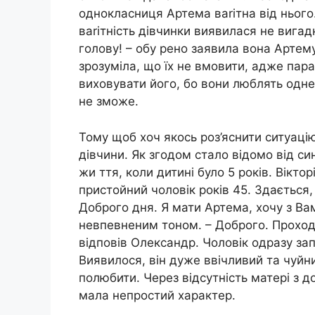
однокласниця Артема ваrітна від нього.
ваrітність дівчинки виявилася не вига
голову! – обу рено заявила вона Артему
зрозуміла, що їх не вмовити, адже па
виховувати його, бо вони люблять одне
не зможе.
Тому щоб хоч якось роз’яснити ситуаці
дівчини. Як згодом стало відомо від си
жи ття, коли дитині було 5 років. Вікто
пристойний чоловік років 45. Здається,
Доброго дня. Я мати Артема, хочу з Ва
невпевненим тоном. – Доброго. Проходь
відповів Олександр. Чоловік одразу зап
Виявилося, він дуже ввічливий та чуйний
полюбити. Через відсутність матері з 
мала непростий характер.