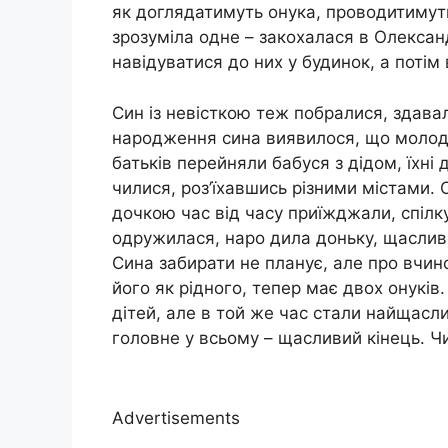
як доглядатимуть онука, проводитимуть 
зрозуміла одне – закохалася в Олексан
навідуватися до них у будинок, а поті
Син із невісткою теж побралися, здава
народження сина виявилося, що молоді
батьків перейняли бабуся з дідом, їхні 
чилися, роз’їхавшись різними містами. 
дочкою час від часу приїжджали, спілк
одружилася, наро дила доньку, щасливо
Сина забирати не планує, але про вчин
його як рідного, тепер має двох онуків.
дітей, але в той же час стали найщасли
головне у всьому – щасливий кінець. Ч
Advertisements