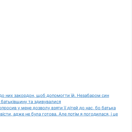
 до них закордон, щоб допомогти їй. Незабаром син
а батьківщину та здивувалися
попросив у мене дозволу взяти її дітей до нас, бо батька
вісти, адже не була готова. Але потім я погодилася, і це