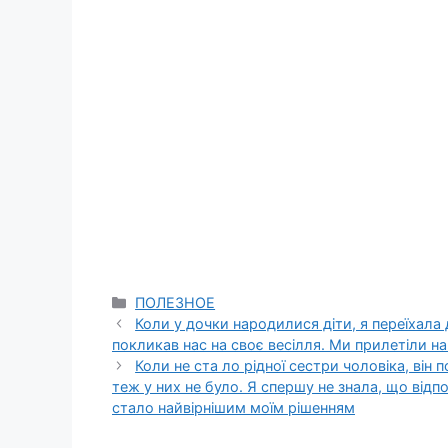
Categories
ПОЛЕЗНОЕ
Коли у дочки народилися діти, я переїхала
покликав нас на своє весілля. Ми прилетіли н
Коли не ста ло рідної сестри чоловіка, він 
теж у них не було. Я спершу не знала, що відпо
стало найвірнішим моїм рішенням