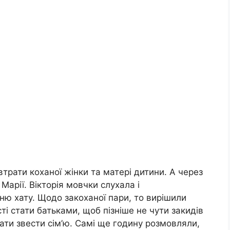
втрати коханої жінки та матері дитини. А через
Марії. Вікторія мовчки слухала і
ню хату. Щодо закоханої пари, то вирішили
ті стати батьками, щоб пізніше не чути закидів
увати звести сім’ю. Самі ще годину розмовляли,