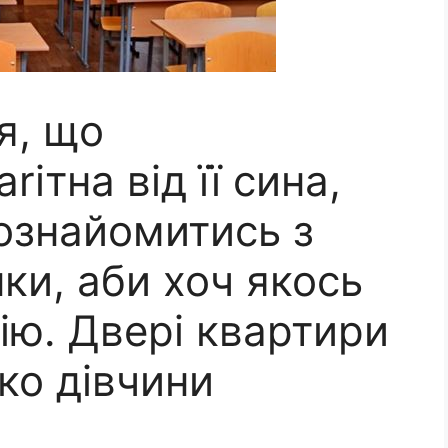
я, що
ітна від її сина,
познайомитись з
ки, аби хоч якось
ію. Двері квартири
ько дівчини