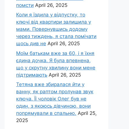
помсти
April 26, 2025
Коли я їздила у відпустку, то
ключі від квартири залишила у
мами. Повернувшись додому
через тиждень, я стала помічати
щось див не
April 26, 2025
Моїм батькам вже за 60, і я їхня
єдина дочка. Я була впевнена,
що у скрутну хвилину вони мене
підтримають
April 26, 2025
Тетяна вже збиралася йти у
ванну, як раптом пролунав звук
ключа. Її чоловік Олег був не
один, з якоюсь дівчиною, вони
попрямували в спальню.
April 25,
2025