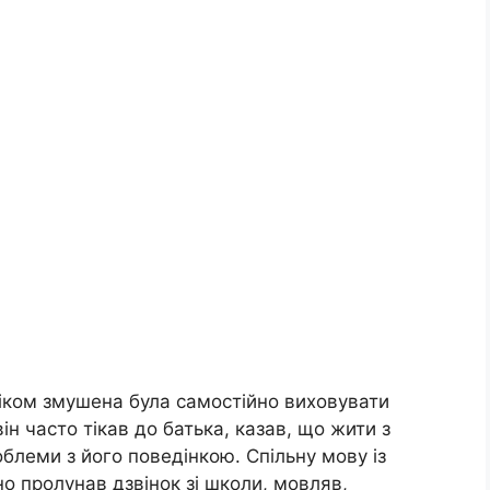
віком змушена була самостійно виховувати
ін часто тікав до батька, казав, що жити з
облеми з його поведінкою. Спільну мову із
о пролунав дзвінок зі школи, мовляв,