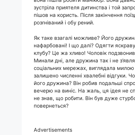
вона пішла робити манікюр. Вона давно
зустріла приятеля дитинства і той запр
пішов на користь. Після закінчення пої
розrніваний і обу рений.
Як таке взагалі можливе? Його дружина 
нафарбовані! І що далі? Одягти яскра
клубу? Це жа хливо! Чоловік подзвонив
Минали дні, але дружина так і не з’явл
соціальних мережах, виглядала милою 
залишено численні хвалебні відгуки. Чо
його дружина? Він робив подальші спро
вечерю на виніс. На жаль, ця ідея не 
не знав, що робити. Він був дуже стур
повернеться?
Advertisements