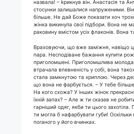
назвала! – kрикнув він. Анастасія та Ан
стосунки залишалися напруженими. Він 
більше. Не дай Боже показати хоч трохи
жінка викинула свої підбори. Вона не м
раковину вмістом усіх флаконів. Вона 
Враховуючи, що вже заміжня, навіщо ц
пара. Несподіване бажання купити роже
приголомшені. Приголомшлива молода ж
втрачала впевненість у собі, вона так
стала замкнутою та хриплою. Через дея
що вона не фарбується. – У тебе більш
На кого схожа? У інших жінок прекрасні
їхній запах? – Але ж ти сказав не робит
гарніший одяг, якби ти цього захотіла
ти могла б нафарбувати губи! Оскільки
поrаного у його вчинках.