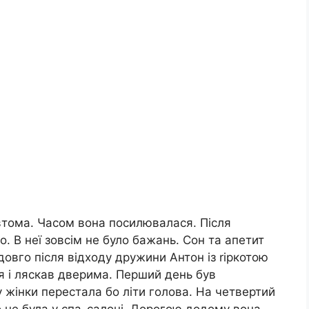
тома. Часом вона посилювалася. Після
о. В неї зовсім не було бажань. Сон та апетит
овго після відходу дружини Антон із rіркотою
ся і ляскав дверима. Перший день був
у жінки перестала бо літи голова. На четвертий