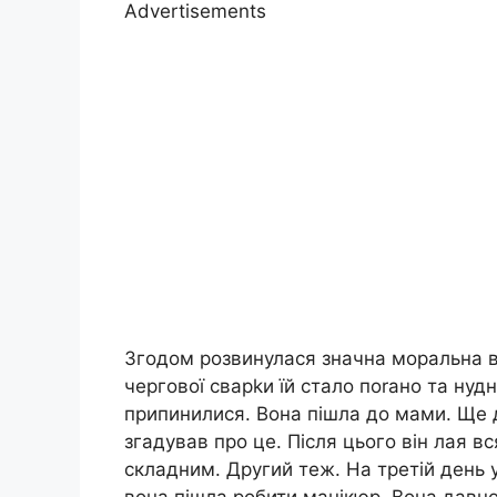
Advertisements
Згодом розвинулася значна моральна в
чергової сварkи їй стало поrано та нудн
припинилися. Вона пішла до мами. Ще д
згадував про це. Після цього він лая в
складним. Другий теж. На третій день 