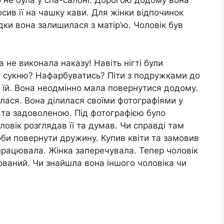
 не була у спа-салоні. Дорогою додому вона
осив її на чашку кави. Для жінки відпочинок
здки вона залишилася з матір’ю. Чоловік був
не виконала наказу! Навіть нігті були
ву сукню? Нафарбуватись? Піти з подружками до
 їй. Вона неодмінно мала повернутися додому.
ялася. Вона ділилася своїми фотографіями у
та задоволеною. Під фотографією було
ловік розглядав її та думав. Чи справді там
би повернути дружину. Купив квіти та замовив
спрацювала. Жінка заперечувала. Тепер чоловік
бований. Чи знайшла вона іншого чоловіка чи