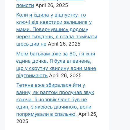
помсти
April 26, 2025
Коли я їздила у відпустку, то
ключі від квартири залишила у
мами. Повернувшись додому
через тиждень, я стала помічати
щось див не
April 26, 2025
Моїм батькам вже за 60, і я їхня
єдина дочка. Я була впевнена,
що у скрутну хвилину вони мене
підтримають
April 26, 2025
Тетяна вже збиралася йти у
ванну, як раптом пролунав звук
ключа. Її чоловік Олег був не
один, з якоюсь дівчиною, вони
попрямували в спальню.
April 25,
2025