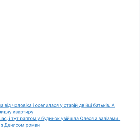
від чоловіка і оселилася у старій двійці батьків. А
авидну квартиру
 час, і тут раптом у будинок увійшла Олеся з валізами і
х з Денисом роман