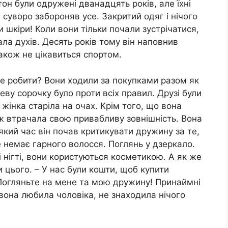
тон були одружені дванадцять років, але їхні
суворо забороняв усе. Закритий одяг і нічого
 шкіри! Коли вони тільки почали зустрічатися,
ала духів. Десять років тому він наповнив
також не цікавиться спортом.
е робити? Вони ходили за покупками разом як
ву сорочку було проти всіх правил. Друзі були
інка старіла на очах. Крім того, що вона
ож втрачала свою привабливу зовнішність. Вона
кий час він почав критикувати дружину за те,
е немає гарного волосся. Поглянь у дзеркало.
 нігті, вони користуються косметикою. А як же
и цього. – У нас були кошти, щоб купити
. Погляньте на мене та мою дружину! Принаймні
 вона любила чоловіка, не знаходила нічого