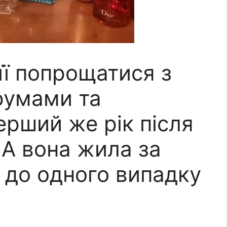
її попрощатися з
фумами та
ерший же рік після
. А вона жила за
 до одного випадку