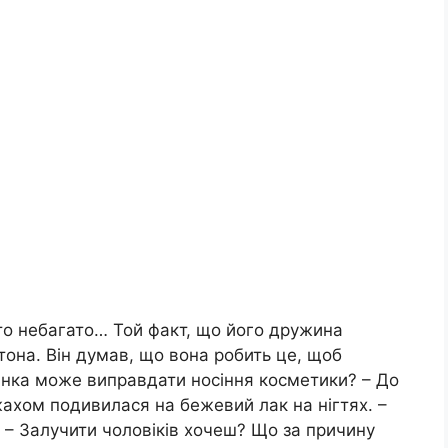
то небагато… Той факт, що його дружина
она. Він думав, що вона робить це, щоб
інка може виправдати носіння косметики? – До
 жахом подивилася на бежевий лак на нігтях. –
 – Залучити чоловіків хочеш? Що за причину