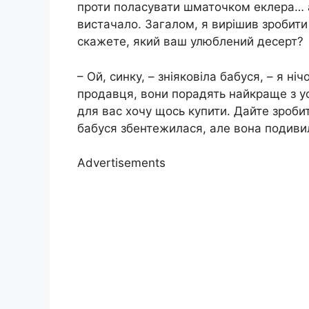
проти поласувати шматочком еклера… аб
вистачало. Загалом, я вирішив зробити 
скажете, який ваш улюблений десерт?
– Ой, синку, – зніяковіла бабуся, – я н
продавця, вони порадять найкраще з ус
для вас хочу щось купити. Дайте зробит
бабуся збентежилася, але вона подивил
Advertisements