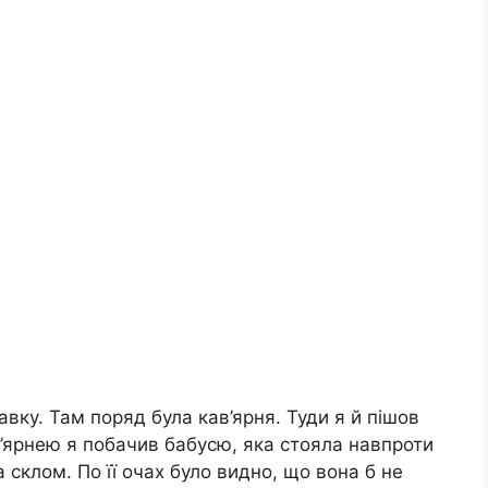
вку. Там поряд була кав’ярня. Туди я й пішов
’ярнею я побачив бабусю, яка стояла навпроти
 склом. По її очах було видно, що вона б не