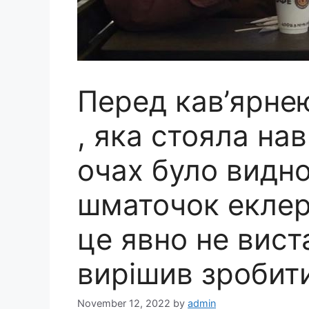
Перед кав’ярне
, яка стояла нав
очах було видно
шматочок еклера,
це явно не вист
вирішив зробит
November 12, 2022
by
admin