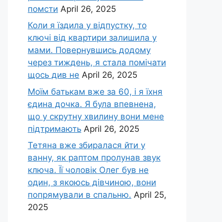
помсти
April 26, 2025
Коли я їздила у відпустку, то
ключі від квартири залишила у
мами. Повернувшись додому
через тиждень, я стала помічати
щось див не
April 26, 2025
Моїм батькам вже за 60, і я їхня
єдина дочка. Я була впевнена,
що у скрутну хвилину вони мене
підтримають
April 26, 2025
Тетяна вже збиралася йти у
ванну, як раптом пролунав звук
ключа. Її чоловік Олег був не
один, з якоюсь дівчиною, вони
попрямували в спальню.
April 25,
2025