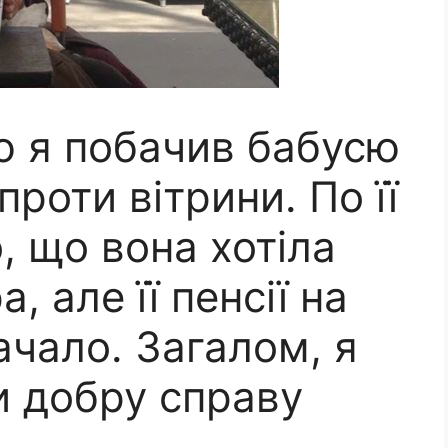
ю я побачив бабусю
проти вітрини. По її
, що вона хотіла
 але її пенсії на
ачало. Загалом, я
и добру справу