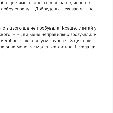
о ще чимось, але її пенсії на це, явно не
добру справу. – Добридень, – сказав я, – не
ічого з цього ще не пробувала. Краще, спитай у
ього. – Ні, ви мене неправильно зрозуміли. Я
и добро, – ніяково усміхнувся я. З цих слів
ася на мене, як маленька дитина, і сказала: