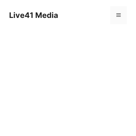
Skip
to
Live41 Media
Menu
content