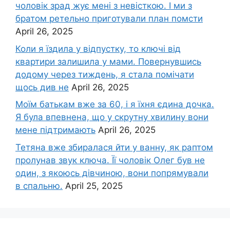
чоловік зpад жує мені з невісткою. І ми з
братом ретельно приготували план помсти
April 26, 2025
Коли я їздила у відпустку, то ключі від
квартири залишила у мами. Повернувшись
додому через тиждень, я стала помічати
щось див не
April 26, 2025
Моїм батькам вже за 60, і я їхня єдина дочка.
Я була впевнена, що у скрутну хвилину вони
мене підтримають
April 26, 2025
Тетяна вже збиралася йти у ванну, як раптом
пролунав звук ключа. Її чоловік Олег був не
один, з якоюсь дівчиною, вони попрямували
в спальню.
April 25, 2025