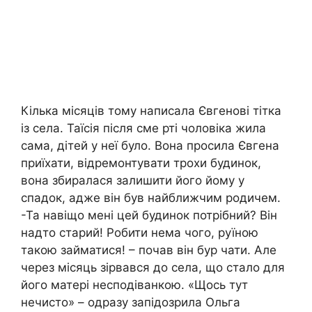
Кілька місяців тому написала Євгенові тітка
із села. Таїсія після сме рті чоловіка жила
сама, дітей у неї було. Вона просила Євгена
приїхати, відремонтувати трохи будинок,
вона збиралася залишити його йому у
спадок, адже він був найближчим родичем.
-Та навіщо мені цей будинок потрібний? Він
надто старий! Робити нема чого, руїною
такою займатися! – почав він бур чати. Але
через місяць зірвався до села, що стало для
його матері несподіванкою. «Щось тут
нечисто» – одразу запідозрила Ольга