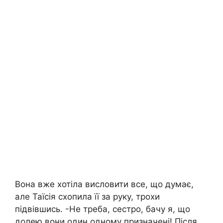
Вона вже хотіла висловити все, що думає,
але Таїсія схопила її за руку, трохи
підвівшись. -Не треба, сестро, бачу я, що
долею вони один одному призначені! Після