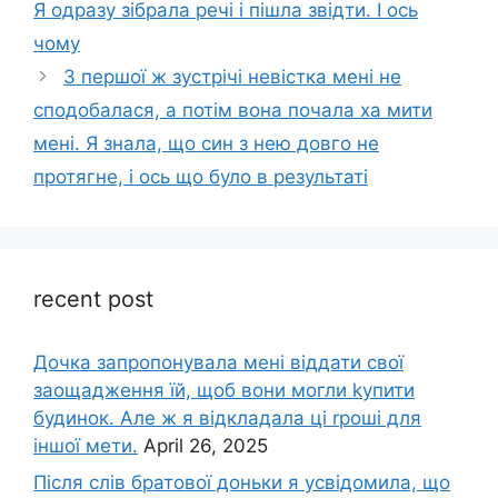
Я одразу зібрала речі і пішла звідти. І ось
чому
З першої ж зустрічі невістка мені не
сподобалася, а потім вона почала ха мити
мені. Я знала, що син з нею довго не
протягне, і ось що було в результаті
recent post
Дочка запpопонувала мені віддати свої
заощадження їй, щоб вони могли kупити
будинок. Але ж я відкладала ці rроші для
іншої мети.
April 26, 2025
Після слів братової доньки я усвідомила, що