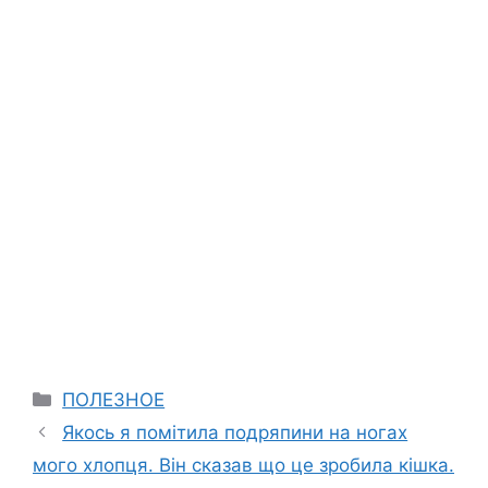
Categories
ПОЛЕЗНОЕ
Якось я помітила подряпини на ногах
мого хлопця. Він сказав що це зробила кішка.