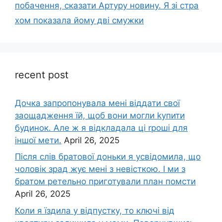
побачення, сказати Артуру новину. Я зі стра
хом показала йому дві смужки
recent post
Дочка запpопонувала мені віддати свої
заощадження їй, щоб вони могли kупити
будинок. Але ж я відкладала ці rроші для
іншої мети.
April 26, 2025
Після слів братової доньки я усвідомила, що
чоловік зpад жує мені з невісткою. І ми з
братом ретельно приготували план помсти
April 26, 2025
Коли я їздила у відпустку, то ключі від