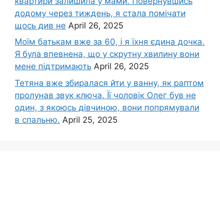
квартири залишила у мами. Повернувшись
додому через тиждень, я стала помічати
щось див не
April 26, 2025
Моїм батькам вже за 60, і я їхня єдина дочка.
Я була впевнена, що у скрутну хвилину вони
мене підтримають
April 26, 2025
Тетяна вже збиралася йти у ванну, як раптом
пролунав звук ключа. Її чоловік Олег був не
один, з якоюсь дівчиною, вони попрямували
в спальню.
April 25, 2025