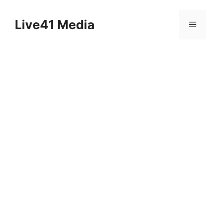
Skip
to
Live41 Media
Menu
content