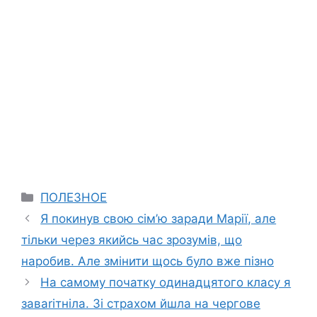
Categories
ПОЛЕЗНОЕ
Я покинув свою сім’ю заради Марії, але
тільки через якийсь час зрозумів, що
наробив. Але змінити щось було вже пізно
На самому початку одинадцятого класу я
заваrітніла. Зі страхом йшла на чергове