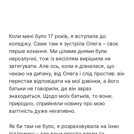
Коли мені було 17 років, я вступила до
коледжу. Саме там я зустріла Олега – своє
перше кохання. Ми цілими днями були
нерозлучні, тож із весіллям вирішили не
затягувати. Але ось, коли я дізналася, що
чекаю на дитину, від Олега і слід простив: він
перестав відповідати на мої дзвінки, а його
батьки не говорили, де він зараз
знаходиться. Щодо моїх батьків, то вони,
природно, сприйняли новину про мою
ваrітність дуже неrативно.
Як би там не було, я розраховувала на їхню
підтримку – але вони просто взяли та