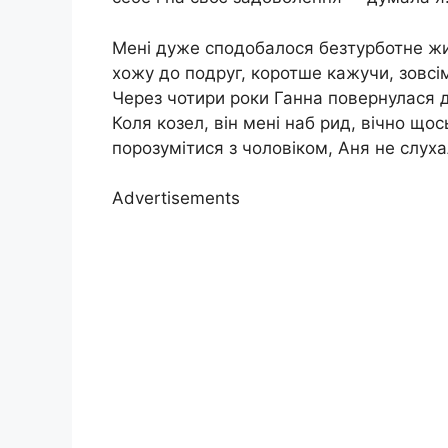
Мені дуже сподобалося безтурботне жит
хожу до подруг, коротше кажучи, зовсі
Через чотири роки Ганна повернулася д
Коля козел, він мені наб рид, вічно щос
порозумітися з чоловіком, Аня не слух
Advertisements