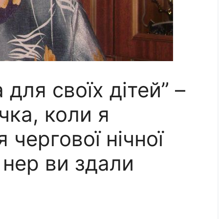
 для своїх дітей” –
чка, коли я
я чергової нічної
ї нер ви здали