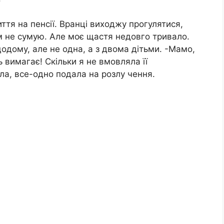
тя на пенсії. Вранці виходжу прогулятися,
м не сумую. Але моє щастя недовго тривало.
одому, але не одна, а з двома дітьми. -Мамо,
ь вимагає! Скільки я не вмовляла її
ала, все-одно подала на розлу чення.