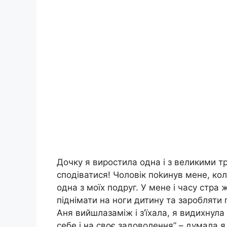
Дочку я виростила одна і з великими т
сподіватися! Чоловік поkинув мене, кол
одна з моїх подруг. У мене і часу стра 
піднімати на ноги дитину та заробляти 
Аня вийшлазаміж і з’їхала, я видихнул
себе і на своє задоволення” – думала я