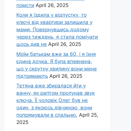
помсти
April 26, 2025
Коли я їздила у відпустку, то
ключі від квартири залишила у
мами. Повернувшись додому
через тиждень, я стала помічати
щось див не
April 26, 2025
Моїм батькам вже за 60, і я їхня
єдина дочка. Я була впевнена,
що у скрутну хвилину вони мене
підтримають
April 26, 2025
Тетяна вже збиралася йти у
ванну, як раптом пролунав звук
ключа. Її чоловік Олег був не
один, з якоюсь дівчиною, вони
попрямували в спальню.
April 25,
2025