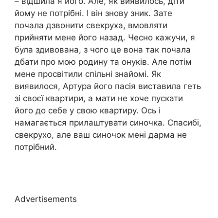
– відшила я його. Але, як виявилось, діти
йому не потрібні. І він знову зник. Зате
почала дзвонити свекруха, вмовляти
прийняти мене його назад. Чесно кажучи, я
була здивована, з чого це вона так почала
дбати про мою родину та онуків. Але потім
мене просвітили спільні знайомі. Як
виявилося, Артура його пасія виставила геть
зі своєї квартири, а мати не хоче пускати
його до себе у свою квартиру. Ось і
намагається прилаштувати синочка. Спасибі,
свекрухо, але ваш синочок мені дарма не
потрібний.
Advertisements