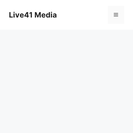
Skip
to
Live41 Media
Menu
content