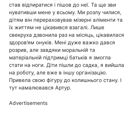
став відпиратися і пішов до неї. Та ще зви
нувативши мене у всьому. Ми розлу чилися,
дітям він перераховував мізерні аліменти та
їх життям не цікавився взагалі. Лише
свекруха дзвонила раз на місяць, цікавилася
здоров’ям онуків. Мені дуже важко дався
розрив, але завдяки моральній та
матеріальній підтримці батьків я змогла
стати на ноги. Діти пішли до садка, я вийшла
на роботу, але вже в іншу організацію.
Привела свою фігуру до колишнього стану. І
тут намалювався Артур.
Advertisements