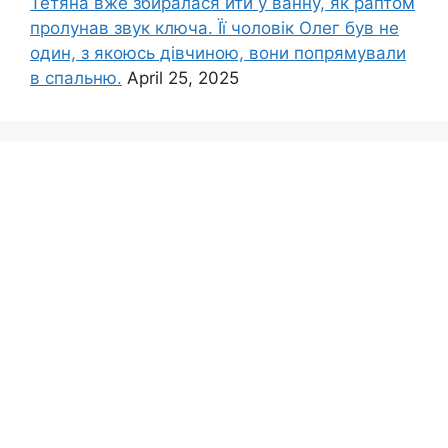
Тетяна вже збиралася йти у ванну, як раптом
пролунав звук ключа. Її чоловік Олег був не
один, з якоюсь дівчиною, вони попрямували
в спальню.
April 25, 2025