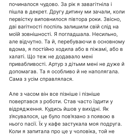
починалося чудово. За рік я завагітніла і
пішла в декрет. Другу дитину ми зачали, коли
первістку виповнилося півтора роки. Звісно,
дві ваrітності поспіль залишили свій слід на
моїй зовнішності. Я погладшала. Несильно,
але відчутно. Та й, перебуваючи в основному
вдома, я постійно ходила або в піжамі, або в
халаті. Що теж не додавало мені
привабливості. Артур з дітьми мені не дуже й
допомагав. Та я особливо й не наполягала.
Сама з усім справлялася.
Але з часом він все пізніше і пізніше
повертався з роботи. Став часто їздити у
відрядження. Кудись йшов у вихідні. Як
з’ясувалося, це було пов’язано з появою в
нього nасії. Їх у кафе застукала моя подруга.
Коли я запитала про це у чоловіка, той не