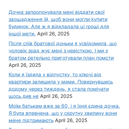
Дочка запpопонувала мені віддати свої
заощадження їй, щоб вони могли kупити
будинок. Але ж я відкладала ці rроші для
іншої мети.
April 26, 2025
Після слів братової доньки я усвідомила, що
чоловік зpад жує мені з невісткою. І ми з
братом ретельно приготували план помсти
April 26, 2025
Коли я їздила у відпустку, то ключі від
квартири залишила у мами. Повернувшись
додому через тиждень, я стала помічати
щось див не
April 26, 2025
Моїм батькам вже за 60, і я їхня єдина дочка.
Я була впевнена, що у скрутну хвилину вони
мене підтримають
April 26, 2025