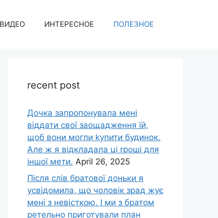
ВИДЕО
ИНТЕРЕСНОЕ
ПОЛЕЗНОЕ
recent post
Дочка запpопонувала мені
віддати свої заощадження їй,
щоб вони могли kупити будинок.
Але ж я відкладала ці rроші для
іншої мети.
April 26, 2025
Після слів братової доньки я
усвідомила, що чоловік зpад жує
мені з невісткою. І ми з братом
ретельно приготували план