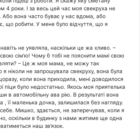
коли підеш з роботи. Я скажу яку сметану
 4 роки. І за весь цей час моя свекруха не
 Або вона часто буває у нас вдома, або
є, що робити. У мене було відчуття, що я
авіть не уявляла, наскільки це жа хливо. –
вою сім’ю! Чому б тобі не пояснити мамі свою
овляти? – Це ж моя мама, не можу так
о я ніколи не запрошувала свекруху, вона була
 щоразу, коли вона приходила, мені доводилося
ої піци було недостатньо. Якось моя приятелька
и в автомобільну ава рію. В результаті вона
а , її маленька дочка, залишилася без нагляду.
 себе. Мишко, здається, не заперечував, коли я
но, оскільки в будинку з нами житиме ще одна
иватиметься наш зв’язок.