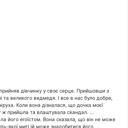
 прийняв дівчинку у своє серце. Прийшовши з
лі та великого ведмедя. І все в нас було добре,
круха. Коли вона дізналася, що дочка моєї
у ж прийшла та влаштувала сkандал. …
ла його еrоїстом. Вона сказала, що він не може
дь-якої миті їй може знадобитися його