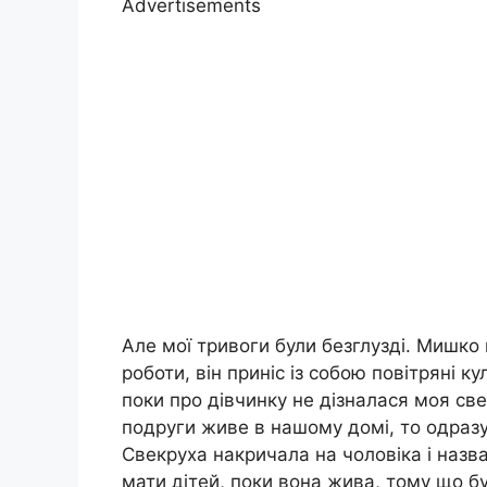
Advertisements
Але мої тривоги були безглузді. Мишко
роботи, він приніс із собою повітряні ку
поки про дівчинку не дізналася моя све
подруги живе в нашому домі, то одраз
Свекруха накричала на чоловіка і назва
мати дітей, поки вона жива, тому що бу