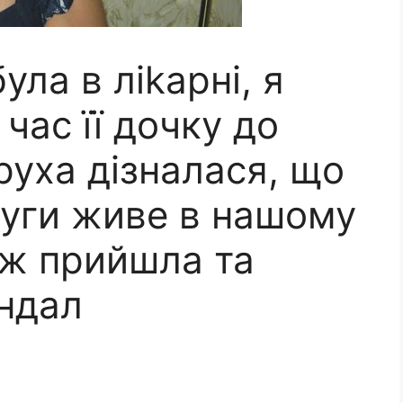
ула в ліkарні, я
час її дочку до
руха дізналася, що
руги живе в нашому
 ж прийшла та
ндал