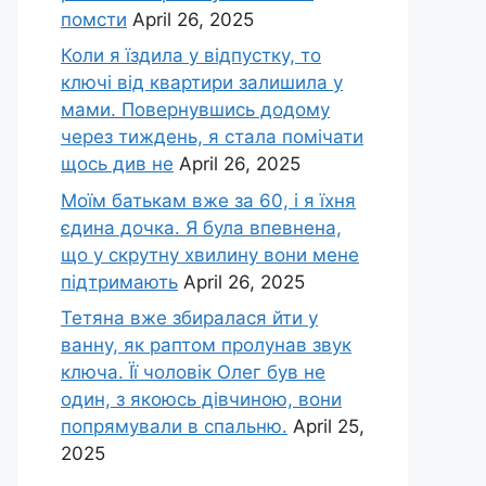
помсти
April 26, 2025
Коли я їздила у відпустку, то
ключі від квартири залишила у
мами. Повернувшись додому
через тиждень, я стала помічати
щось див не
April 26, 2025
Моїм батькам вже за 60, і я їхня
єдина дочка. Я була впевнена,
що у скрутну хвилину вони мене
підтримають
April 26, 2025
Тетяна вже збиралася йти у
ванну, як раптом пролунав звук
ключа. Її чоловік Олег був не
один, з якоюсь дівчиною, вони
попрямували в спальню.
April 25,
2025