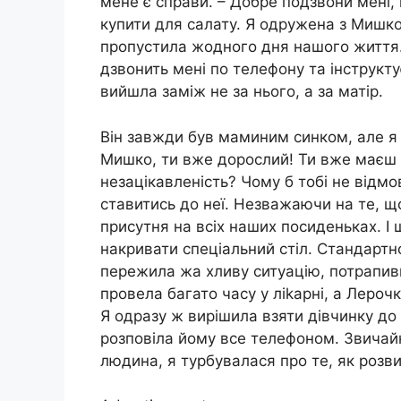
мене є справи. – Добре подзвони мені, 
купити для салату. Я одружена з Мишком
пропустила жодного дня нашого життя.
дзвонить мені по телефону та інструкту
вийшла заміж не за нього, а за матір.
Він завжди був маминим синком, але я н
Мишко, ти вже дорослий! Ти вже маєш с
незацікавленість? Чому б тобі не відм
ставитись до неї. Незважаючи на те, щ
присутня на всіх наших посиденьках. І
накривати спеціальний стіл. Стандартн
пережила жа хливу ситуацію, потрапивш
провела багато часу у ліkарні, а Лерочк
Я одразу ж вирішила взяти дівчинку до
розповіла йому все телефоном. Звичай
людина, я турбувалася про те, як розв