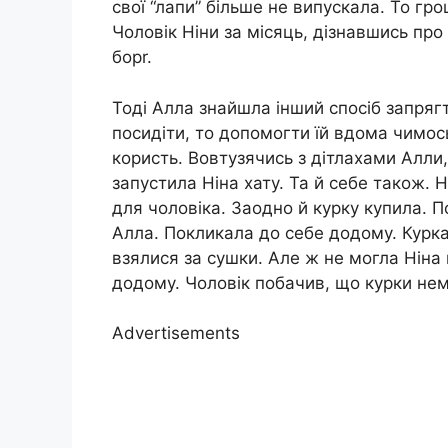
свої “лапи” більше не випускала. То гр
Чоловік Ніни за місяць, дізнавшись про
борr.
Тоді Алла знайшла інший спосіб запрягт
посидіти, то допомогти їй вдома чимось
користь. Вовтузячись з дітлахами Алли, 
запустила Ніна хату. Та й себе також.
для чоловіка. Заодно й курку купила. П
Алла. Покликала до себе додому. Курка 
взялися за сушки. Але ж не могла Ніна 
додому. Чоловік побачив, що курки нем
Advertisements