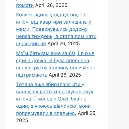
помсти
April 26, 2025
Коли я їздила у відпустку, то
ключі від квартири залишила у
мами. Повернувшись додому
через тиждень, я стала помічати
щось див не
April 26, 2025
Моїм батькам вже за 60, і я їхня
єдина дочка. Я була впевнена,
що у скрутну хвилину вони мене
підтримають
April 26, 2025
Тетяна вже збиралася йти у
ванну, як раптом пролунав звук
ключа. Її чоловік Олег був не
один, з якоюсь дівчиною, вони
попрямували в спальню.
April 25,
2025