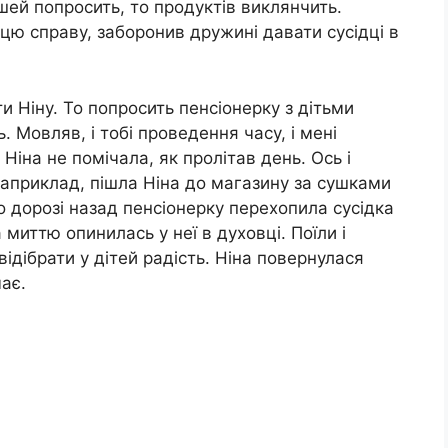
ошей попросить, то продуктів виклянчить.
 цю справу, заборонив дружині давати сусідці в
и Ніну. То попросить пенсіонерку з дітьми
. Мовляв, і тобі проведення часу, і мені
Ніна не помічала, як пролітав день. Ось і
 Наприклад, пішла Ніна до магазину за сушками
о дорозі назад пенсіонерку перехопила сусідка
миттю опинилась у неї в духовці. Поїли і
відібрати у дітей радість. Ніна повернулася
ає.