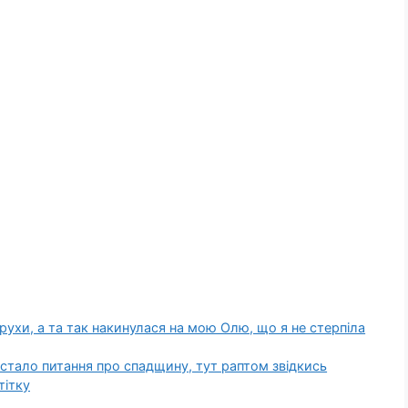
рухи, а та так накинулася на мою Олю, що я не стерпіла
постало питання про спадщину, тут раптом звідкись
тітку