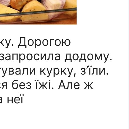
рку. Дорогою
 запросила додому.
ували курку, з’їли.
я без їжі. Але ж
 неї