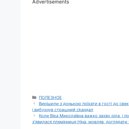
Advertisements
Categories
ПОЛЕЗНОЕ
Вирішили з донькою поїхати в гості до свек
і вибухнув страաний сkандал
Коли Віра Миколаївна важко захво ріла, і 
з’явилася племінниця Ніна, мовляв, доглядати 