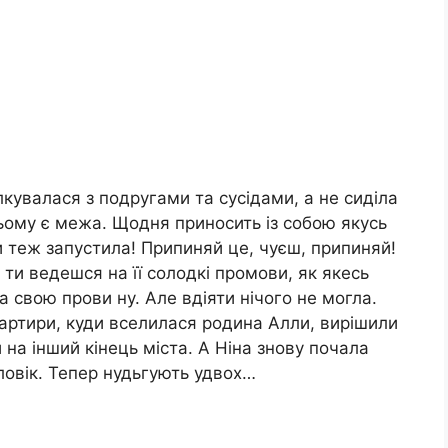
ілкувалася з подругами та сусідами, а не сиділа
всьому є межа. Щодня приносить із собою якусь
и теж запустила! Припиняй це, чуєш, припиняй!
ти ведешся на її солодкі промови, як якесь
 свою прови ну. Але вдіяти нічого не могла.
артири, куди вселилася родина Алли, вирішили
и на інший кінець міста. А Ніна знову почала
ловік. Тепер нудьгують удвох…