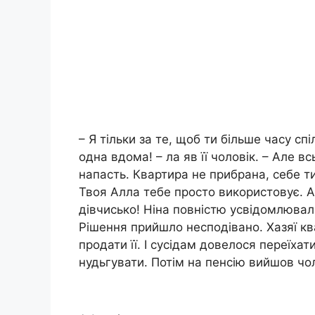
– Я тільки за те, щоб ти більше часу сп
одна вдома! – ла яв її чоловік. – Але 
напасть. Квартира не прибрана, себе т
Твоя Алла тебе просто використовує. А 
дівчисько! Ніна повністю усвідомлювала
Рішення прийшло несподівано. Хазяї кв
продати її. І сусідам довелося переїхат
нудьгувати. Потім на пенсію вийшов чо