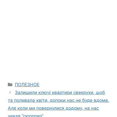
Categories
ПОЛЕЗНОЕ
Залишили ключі квартири свекрухи, щоб
та поливала квіти, допоки нас не буде вдома.
Але коли ми повернулися додому, на нас
чекав ”сюрприз”