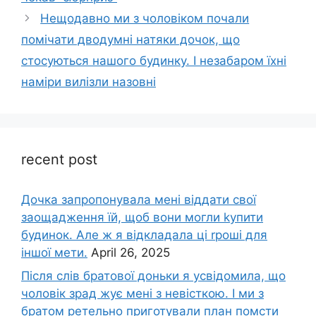
Нещодавно ми з чоловіком почали
помічати дводумні натяки дочок, що
стосуються нашого будинку. І незабаром їхні
наміри вилізли назовні
recent post
Дочка запpопонувала мені віддати свої
заощадження їй, щоб вони могли kупити
будинок. Але ж я відкладала ці rроші для
іншої мети.
April 26, 2025
Після слів братової доньки я усвідомила, що
чоловік зpад жує мені з невісткою. І ми з
братом ретельно приготували план помсти