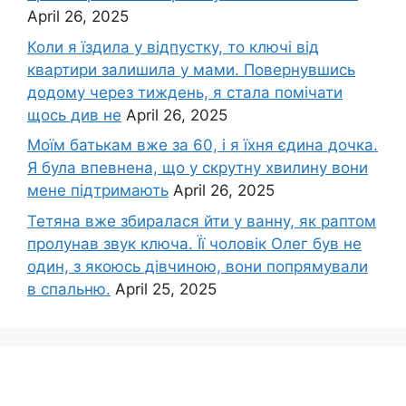
April 26, 2025
Коли я їздила у відпустку, то ключі від
квартири залишила у мами. Повернувшись
додому через тиждень, я стала помічати
щось див не
April 26, 2025
Моїм батькам вже за 60, і я їхня єдина дочка.
Я була впевнена, що у скрутну хвилину вони
мене підтримають
April 26, 2025
Тетяна вже збиралася йти у ванну, як раптом
пролунав звук ключа. Її чоловік Олег був не
один, з якоюсь дівчиною, вони попрямували
в спальню.
April 25, 2025