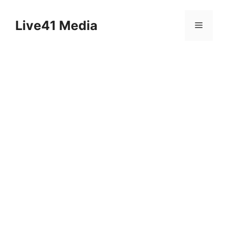
Skip
to
Live41 Media
Menu
content