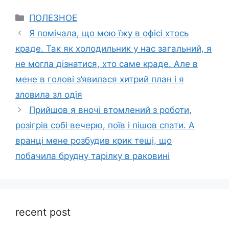
Categories
ПОЛЕЗНОЕ
Я помічала, що мою їжу в офісі хтось
краде. Так як холодильник у нас загальний, я
не могла дізнатися, хто саме краде. Але в
мене в голові з’явилася хитрий план і я
зловила зл одія
Прийшов я вночі втомлений з роботи,
розігрів собі вечерю, поїв і пішов спати. А
вранці мене розбудив крик тещі, що
побачила брудну тарілку в раковині
recent post