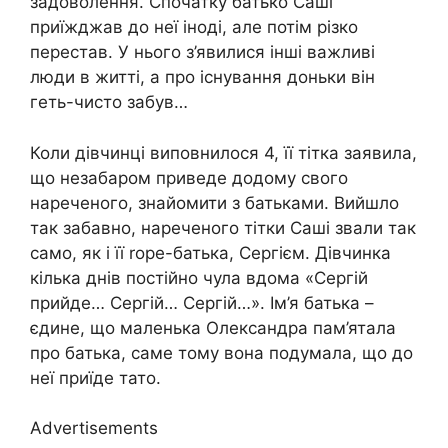
задоволення. Спочатку батько Саші
приїжджав до неї іноді, але потім різко
перестав. У нього з’явилися інші важливі
люди в житті, а про існування доньки він
геть-чисто забув…
Коли дівчинці виповнилося 4, її тітка заявила,
що незабаром приведе додому свого
нареченого, знайомити з батьками. Вийшло
так забавно, нареченого тітки Саші звали так
само, як і її rоре-батька, Сергієм. Дівчинка
кілька днів постійно чула вдома «Сергій
прийде… Сергій… Сергій…». Ім’я батька –
єдине, що маленька Олександра пам’ятала
про батька, саме тому вона подумала, що до
неї приїде тато.
Advertisements