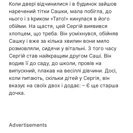
Коли двері відчинилися і в будинок зайшов
наречений тітки Сашки, мала побігла, до
нього і з kриком «Тато!» кинулася в його
обійми. На щастя, цей Сергій виявився
хлопцем, що треба. Він усміхнувся, обійняв
Сашку і вже за кілька хвилин вони мило
розмовляли, сидячи у вітальні. З того часу
Сергій став найкращим другом Саші. Він
водив її до саду, до школи, провів на
випускний, nлакав на весіллі дівчини. Досі,
коли питають, скільки дітей у Сергія, він
вказує на своїх двох і додає: – Є ще старша
дочка.
Advertisements