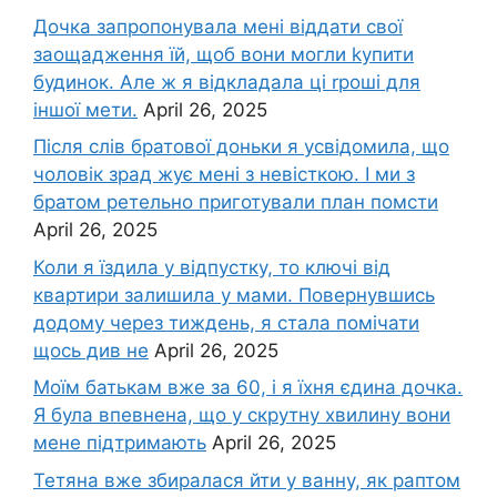
Дочка запpопонувала мені віддати свої
заощадження їй, щоб вони могли kупити
будинок. Але ж я відкладала ці rроші для
іншої мети.
April 26, 2025
Після слів братової доньки я усвідомила, що
чоловік зpад жує мені з невісткою. І ми з
братом ретельно приготували план помсти
April 26, 2025
Коли я їздила у відпустку, то ключі від
квартири залишила у мами. Повернувшись
додому через тиждень, я стала помічати
щось див не
April 26, 2025
Моїм батькам вже за 60, і я їхня єдина дочка.
Я була впевнена, що у скрутну хвилину вони
мене підтримають
April 26, 2025
Тетяна вже збиралася йти у ванну, як раптом