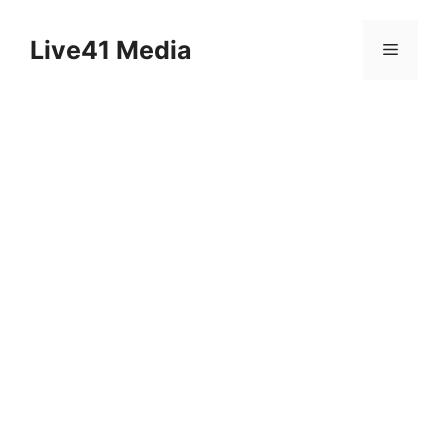
Skip
to
Live41 Media
Menu
content