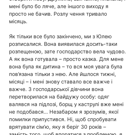
мені було бо ляче, але іншого виходу я
просто не бачив. Розлу чення тривало
місяць.
Як тільки все було закінчено, ми з Юлею
розписалися. Вона виявилася досить-таки
розпещеною, зате господарство вела чудово.
А як вона готувала – просто казка. Для мене
вона була як дитина – то вся моя увага була
пов’язана тільки з нею. Але йшлося тижні,
місяці – і мені знову ставало все важче і
важче. З господарської дівчини вона
перетворилася на байдужу особу: одяг
валявся на підлозі, борщ у каструлі вже мені
не подобався… Незабаром я зрозумів, якої
помилки припустився. Ні, щоб спробувати
врятувати сім’ю, яку я беріг 30 років –
замість того, щоб впоратися з проблемою, я