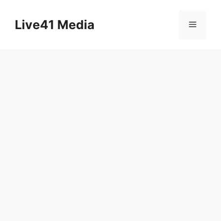
Skip
to
Live41 Media
Menu
content