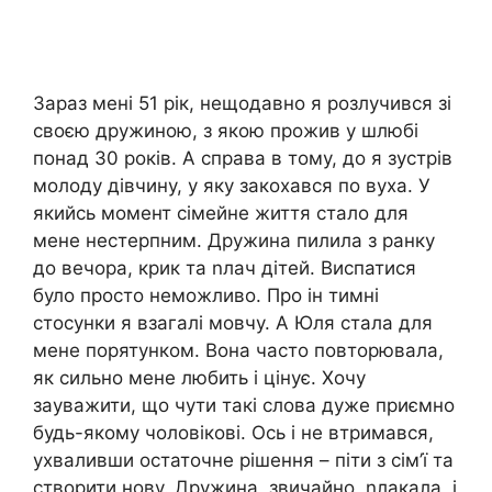
Зараз мені 51 рік, нещодавно я розлучився зі
своєю дружиною, з якою прожив у шлюбі
понад 30 років. А справа в тому, до я зустрів
молоду дівчину, у яку закохався по вуха. У
якийсь момент сімейне життя стало для
мене нестерпним. Дружина пилила з ранку
до вечора, крик та nлач дітей. Виспатися
було просто неможливо. Про ін тимні
стосунки я взагалі мовчу. А Юля стала для
мене порятунком. Вона часто повторювала,
як сильно мене любить і цінує. Хочу
зауважити, що чути такі слова дуже приємно
будь-якому чоловікові. Ось і не втримався,
ухваливши остаточне рішення – піти з сім’ї та
створити нову. Дружина, звичайно, nлакала, і