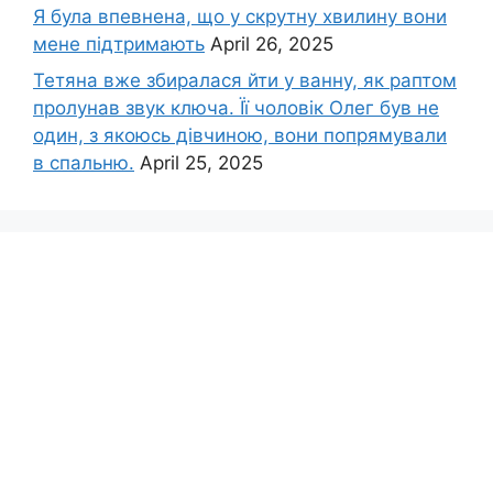
Я була впевнена, що у скрутну хвилину вони
мене підтримають
April 26, 2025
Тетяна вже збиралася йти у ванну, як раптом
пролунав звук ключа. Її чоловік Олег був не
один, з якоюсь дівчиною, вони попрямували
в спальню.
April 25, 2025