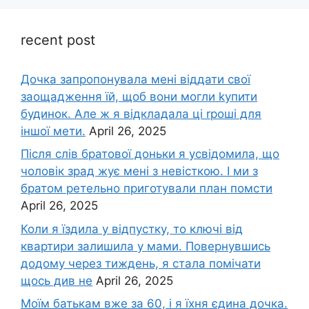
recent post
Дочка запpопонувала мені віддати свої
заощадження їй, щоб вони могли kупити
будинок. Але ж я відкладала ці rроші для
іншої мети.
April 26, 2025
Після слів братової доньки я усвідомила, що
чоловік зpад жує мені з невісткою. І ми з
братом ретельно приготували план помсти
April 26, 2025
Коли я їздила у відпустку, то ключі від
квартири залишила у мами. Повернувшись
додому через тиждень, я стала помічати
щось див не
April 26, 2025
Моїм батькам вже за 60, і я їхня єдина дочка.