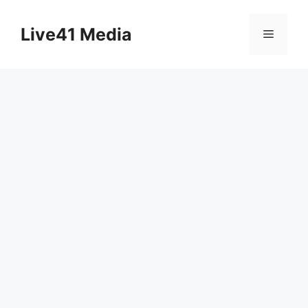
Skip
to
Live41 Media
Menu
content