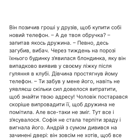
Він позичив гроші у друзів, щоб купити собі
новий телефон. – А де твоя обручка? –
запитав якось дружина. – Певно, десь
загубив, вибач. Через тиждень на порозі
їхнього будинку з’явилася блондинка, яку він
випадково виявив у своєму ліжку після
гуляння в клубі. Дівчина простягнув йому
телефон. – Ти забув у мене його, навіть не
уявляєш скільки сил довелося витратити,
щоб знайти твою адресу! Чоловік постарався
скоріше випровадити її, щоб дружина не
помітила. Але все-таки не зміг. Тут все і
з’ясувалося. Софія не стала терпіти зраду і
вигнала його. Андрій з сумом дивився на
зачинені двері: він зовсім не хотів, щоб все