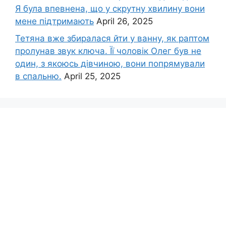
Я була впевнена, що у скрутну хвилину вони
мене підтримають
April 26, 2025
Тетяна вже збиралася йти у ванну, як раптом
пролунав звук ключа. Її чоловік Олег був не
один, з якоюсь дівчиною, вони попрямували
в спальню.
April 25, 2025