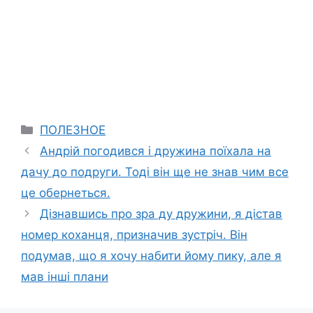
Categories
ПОЛЕЗНОЕ
Андрій погодився і дружина поїхала на
дачу до подруги. Тоді він ще не знав чим все
це обернеться.
Дізнавшись про зра ду дружини, я дістав
номер коханця, призначив зустріч. Він
подумав, що я хочу набити йому пику, але я
мав інші плани