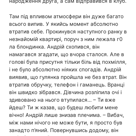
народження друга, а сам відправився в клуб.
Там під впливом атмосфери він дуже багато
всього випив. У якийсь момент абсолютно
втратив себе. Прокинувся наступного ранку в
незнайомій квартирі, поруч з ним лежала г0
ла блондинка. Андрій схопився, він
намагався згадати, що вчора сталося. Але в
голові була присутня тільки біль від похмілля,
і не було абсолютно ніяких спогадів. Андрій
виявив, що гулянка пройшла не без втрат. Він
втратив обручку, телефон і гаманець. Вранці
він швидко зібрався. Дівчина розліпила очі і
здивовано на нього втупилася… – Ти вже
йдеш? Ти ж казав, що будеш любити мене
вічно! Андрій лише знизав плечима. – Вибач,
між нами нічого не може бути, я просто був
занадто п’яний. Повернувшись додому, він