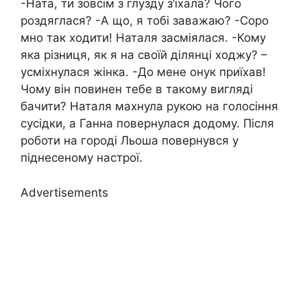
-Ната, ти зовсім з глузду з’їхала? Чого
роздяглася? -А що, я тобі заважаю? -Соро
мно так ходити! Наталя засміялася. -Кому
яка різниця, як я на своїй ділянці ходжу? –
усміхнулася жінка. -До мене онук приїхав!
Чому він повинен тебе в такому вигляді
бачити? Наталя махнула рукою на голосіння
сусідки, а Ганна повернулася додому. Після
роботи на городі Льоша повернувся у
піднесеному настрої.
Advertisements