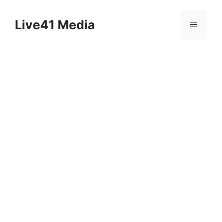
Skip
to
Live41 Media
Menu
content