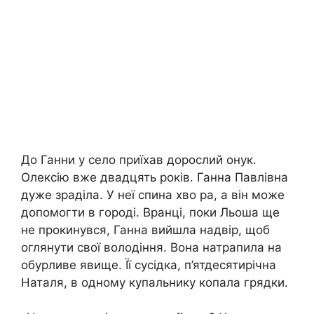
До Ганни у село приїхав дорослий онук.
Олексію вже двадцять років. Ганна Павлівна
дуже зраділа. У неї спина хво ра, а він може
допомогти в городі. Вранці, поки Льоша ще
не прокинувся, Ганна вийшла надвір, щоб
оглянути свої володіння. Вона натрапила на
обурливе явище. Її сусідка, п’ятдесятирічна
Наталя, в одному купальнику копала грядки.