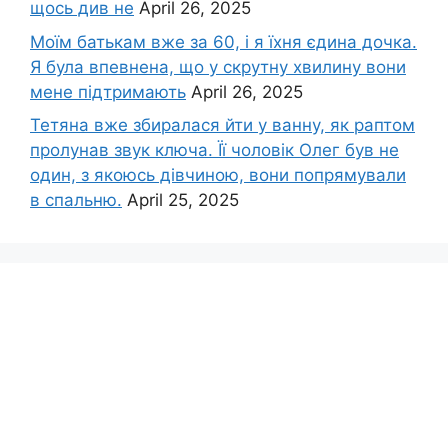
щось див не
April 26, 2025
Моїм батькам вже за 60, і я їхня єдина дочка.
Я була впевнена, що у скрутну хвилину вони
мене підтримають
April 26, 2025
Тетяна вже збиралася йти у ванну, як раптом
пролунав звук ключа. Її чоловік Олег був не
один, з якоюсь дівчиною, вони попрямували
в спальню.
April 25, 2025