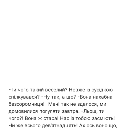
-Ти чого такий веселий? Невже із сусідкою
спілкувався? -Ну так, а що? -Вона нахабна
безсоромниця! -Мені так не здалося, ми
домовилися погуляти завтра. -Льош, ти
чого?! Вона ж стара! Нас із тобою засміють!
-Їй же всього дев’ятнадцять! Ах ось воно що,