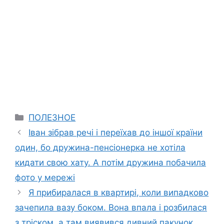
Categories
ПОЛЕЗНОЕ
Іван зібрав речі і переїхав до іншої країни
один, бо дружина-пенсіонерка не хотіла
кидати свою хату. А потім дружина побачила
фото у мережі
Я прибиралася в квартирі, коли випадково
зачепила вазу боком. Вона впала і розбилася
з тріском, а там виявився дивний пакунок