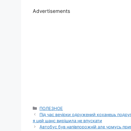
Advertisements
Categories
ПОЛЕЗНОЕ
Під час вечірки одружений коханець подруг
я цей шанс вирішила не впускати
Автобус був напівпорожній але чомусь прим