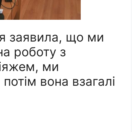
я заявила, що ми
на роботу з
іяжем, ми
 потім вона взагалі