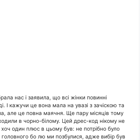
ала нас і заявила, що всі жінки повинні
. І кажучи це вона мала на увазі з зачіскою та
ла, але це повна маячня. Ще пару місяців тому
 ходили в чорно-білому. Цей дрес-код нікому не
е хоч один плюс в цьому був: не потрібно було
о головного бо лю ми позбулися, адже вибір був