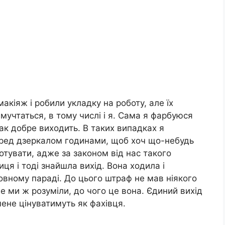
 макіяж і робили укладку на роботу, але їх
мучтаться, в тому числі і я. Сама я фарбуюся
ак добре виходить. В таких випадках я
перед дзеркалом годинами, щоб хоч що-небудь
тувати, адже за законом від нас такого
ця і тоді знайшла вихід. Вона ходила і
овному параді. До цього штраф не мав ніякого
е ми ж розуміли, до чого це вона. Єдиний вихід
 мене цінуватимуть як фахівця.