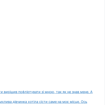
и вирішив пофліртувати зі мною, так як не знав мене. А
хлива дівчинка хотіла сісти саме на моє місце. Ось