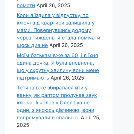
помсти
April 26, 2025
Коли я їздила у відпустку, то
ключі від квартири залишила у
мами. Повернувшись додому
через тиждень, я стала помічати
щось див не
April 26, 2025
Моїм батькам вже за 60, і я їхня
єдина дочка. Я була впевнена,
що у скрутну хвилину вони мене
підтримають
April 26, 2025
Тетяна вже збиралася йти у
ванну, як раптом пролунав звук
ключа. Її чоловік Олег був не
один, з якоюсь дівчиною, вони
попрямували в спальню.
April 25,
2025