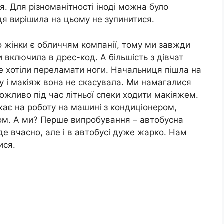
я. Для різноманітності іноді можна було
я вирішила на цьому не зупинитися.
о жінки є обличчям компанії, тому ми завжди
и включила в дрес-код. А більшість з дівчат
не хотіли переламати ноги. Начальниця пішла на
ку і макіяж вона не скасувала. Ми намагалися
ожливо під час літньої спеки ходити макіяжем.
джає на роботу на машині з кондиціонером,
ром. А ми? Перше випробування – автобусна
де вчасно, але і в автобусі дуже жарко. Нам
ися.