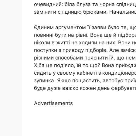
очевидний: біла блуза та чорна спідниц
замінити спідницю брюками. Начальниц
Єдиним аргументом її заяви було те, щ
повинні бути на рівні. Вона ще й підбор
ніколи в житті не ходили на них. Вони 
поступки з приводу підборів. Але зачіс
різними способами пояснити їй, що нем
Хіба це подіяло, їй то що? Вона приїж
сидить у своєму кабінеті з кондиціоне
зупинка. Якщо пощастить, автобус приї
буде дуже важко кожен день фарбуват
Advertisements