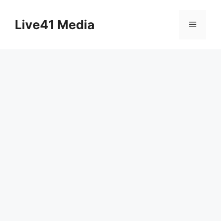
Skip
to
Live41 Media
Menu
content