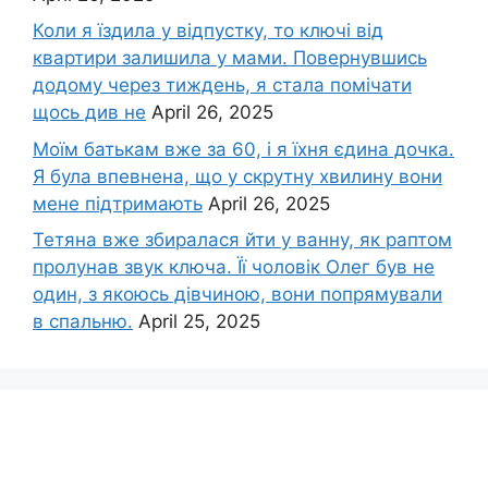
Коли я їздила у відпустку, то ключі від
квартири залишила у мами. Повернувшись
додому через тиждень, я стала помічати
щось див не
April 26, 2025
Моїм батькам вже за 60, і я їхня єдина дочка.
Я була впевнена, що у скрутну хвилину вони
мене підтримають
April 26, 2025
Тетяна вже збиралася йти у ванну, як раптом
пролунав звук ключа. Її чоловік Олег був не
один, з якоюсь дівчиною, вони попрямували
в спальню.
April 25, 2025