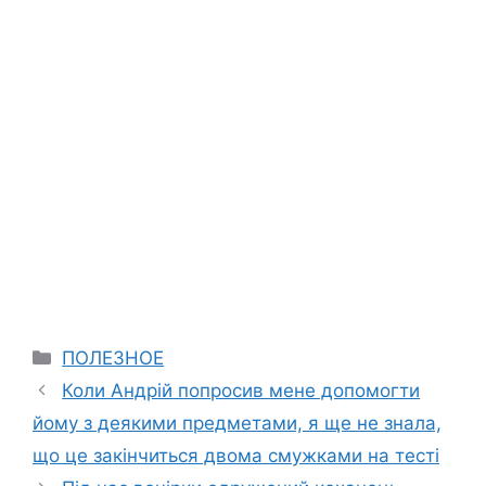
Categories
ПОЛЕЗНОЕ
Коли Андрій попросив мене допомогти
йому з деякими предметами, я ще не знала,
що це закінчиться двома смужками на тесті