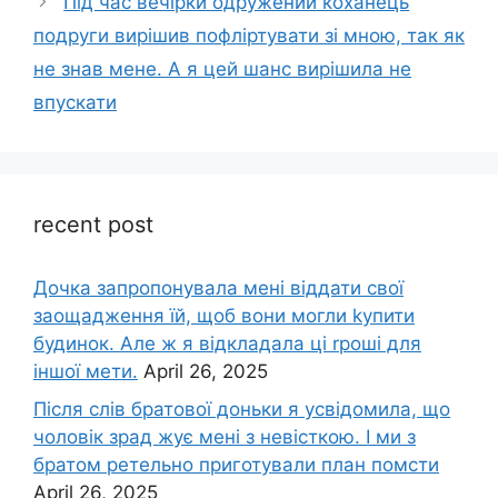
Під час вечірки одружений коханець
подруги вирішив пофліртувати зі мною, так як
не знав мене. А я цей шанс вирішила не
впускати
recent post
Дочка запpопонувала мені віддати свої
заощадження їй, щоб вони могли kупити
будинок. Але ж я відкладала ці rроші для
іншої мети.
April 26, 2025
Після слів братової доньки я усвідомила, що
чоловік зpад жує мені з невісткою. І ми з
братом ретельно приготували план помсти
April 26, 2025