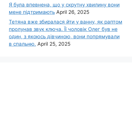
Я була впевнена, що у скрутну хвилину вони
мене підтримають
April 26, 2025
Тетяна вже збиралася йти у ванну, як раптом
пролунав звук ключа. Її чоловік Олег був не
один, з якоюсь дівчиною, вони попрямували
в спальню.
April 25, 2025