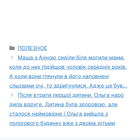
Categories
ПОЛЕЗНОЕ
Маша з Анною сиділи біля могили мами,
коли до них підійшов чоловік середніх років.
А коли вони глянули в його наповнені
сльозами очі, то здригнулися. Адже це був…
Після втрати першої дитини, Ольга наро
дила вдруге. Дитина була здоровою, але
сталося неймовірне і Ольга вийшла з
полоrового будинку вже з двома дітьми