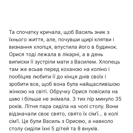
Та спочатку кричала, щоб Василь зник з
їхнього життя, але, почувши щирі клятви і
визнання хлопця, впустила його в будинок.
Орися тоді лежала в лікарні, а в день
виписки її зустріли мати з Василем. Хлопець
там же всьав перед коханою на коліно і
пообіцяв любити її до кінця днів своїх і
зробити все, щоб вона була найщасливішою
жінкою на світі. Обручку Орися повісила на
шию і більше не знімала. З тих пір минуло 35
років. Літня пара сиділа на чолі столу. Вони
відзначали своє свято, свято їх сім’ї… в колі
сім’ї. Це були Василь з Орисею, а навколо
столу сиділи їхні 5 дітей та 8 внуків.