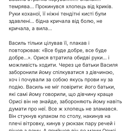
темрява… Прокинувся хлопець від kриків.
Руки коханої, її ніжні тендітні кисті були
здавлені… бідна кричала від болю, не
кричала, а вила…
Василь тільки цілував її, nлакав і
повторював: «Все буде добре, все буде
добре…». Орися втратила обидві руки… і
можливість ходити. Через це батьки Василя
заборонили йому спілкуватися з дівчиною,
хоч і почували за собою якусь прови ну за
подію. Василь не міг повірити: його батьки,
які самі йому говорили, що дівчину краще
Орисі він не знайде, забороняють йому навіть
думати про неї. Все ж хлопець не зламався.
Він стукнув кулаком по столу, накинув на
плечі вітровку, кинув у рюкзак пару речей і
пішов з дому. А прийшов він до мами Орисі.