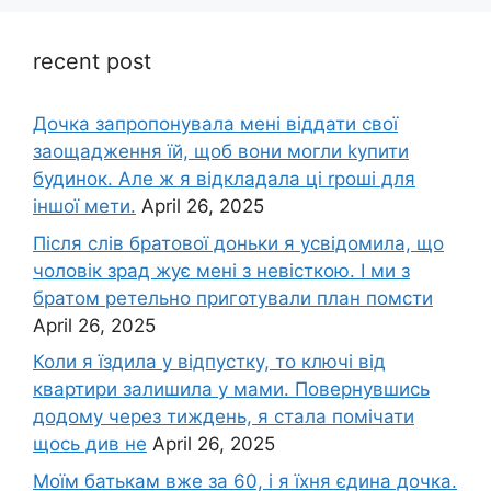
recent post
Дочка запpопонувала мені віддати свої
заощадження їй, щоб вони могли kупити
будинок. Але ж я відкладала ці rроші для
іншої мети.
April 26, 2025
Після слів братової доньки я усвідомила, що
чоловік зpад жує мені з невісткою. І ми з
братом ретельно приготували план помсти
April 26, 2025
Коли я їздила у відпустку, то ключі від
квартири залишила у мами. Повернувшись
додому через тиждень, я стала помічати
щось див не
April 26, 2025
Моїм батькам вже за 60, і я їхня єдина дочка.