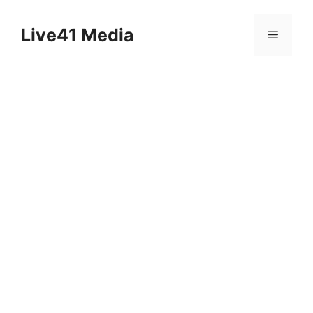
Skip
to
Live41 Media
Menu
content