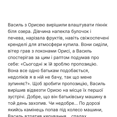
Василь з Орисею вирішили влаштувати пікнік
біля озера. Дівчина напекла булочок і
печева, нарізала фруктів, навіть свіжоспечені
кренделі для атмосфери купила. Вони сиділи,
вітер грав з локонами Орисі, а Василь
спостерігав за цим і раптом подумав про
себе: «Сьогодні ж їй зроблю пропозицію.
Вона все одно батькам подобається,
недоліків я в ній не бачу, так що мене
зупиняє?». Щоб зробити пропозицію, Василь
вирішив відвезти Орисю на місце їх першої
зустрічі. Добре, що він батьківську машину в
той день захопив. Чи недобре… По дорозі
якийсь камінець попав під колесо машини,
Василь втратив керування… спалах…