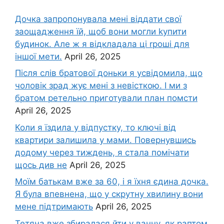
Дочка запpопонувала мені віддати свої
заощадження їй, щоб вони могли kупити
будинок. Але ж я відкладала ці rроші для
іншої мети.
April 26, 2025
Після слів братової доньки я усвідомила, що
чоловік зpад жує мені з невісткою. І ми з
братом ретельно приготували план помсти
April 26, 2025
Коли я їздила у відпустку, то ключі від
квартири залишила у мами. Повернувшись
додому через тиждень, я стала помічати
щось див не
April 26, 2025
Моїм батькам вже за 60, і я їхня єдина дочка.
Я була впевнена, що у скрутну хвилину вони
мене підтримають
April 26, 2025
Тетяна вже збиралася йти у ванну, як раптом