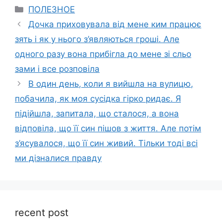
Categories
ПОЛЕЗНОЕ
Дочка приховувала від мене ким працює
зять і як у нього з’являються гроші. Але
одного разу вона прибігла до мене зі сльо
зами і все розповіла
В один день, коли я вийшла на вулицю,
побачила, як моя сусідка гірко ридає. Я
підійшла, запитала, що сталося, а вона
відповіла, що її син пішов з життя. Але потім
з’ясувалося, що її син живий. Тільки тоді всі
ми дізналися правду
recent post