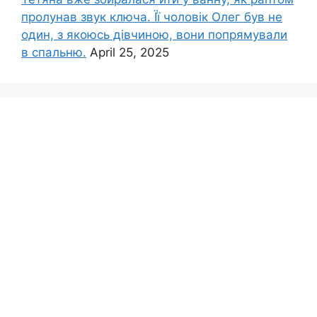
пролунав звук ключа. Її чоловік Олег був не
один, з якоюсь дівчиною, вони попрямували
в спальню.
April 25, 2025