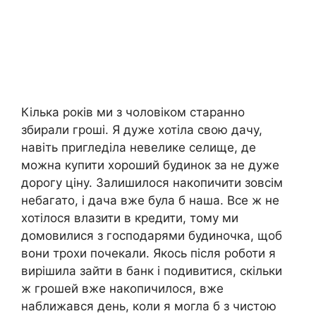
Кілька років ми з чоловіком старанно
збирали гроші. Я дуже хотіла свою дачу,
навіть пригледіла невелике селище, де
можна купити хороший будинок за не дуже
дорогу ціну. Залишилося накопичити зовсім
небагато, і дача вже була б наша. Все ж не
хотілося влазити в кредити, тому ми
домовилися з господарями будиночка, щоб
вони трохи почекали. Якось після роботи я
вирішила зайти в банк і подивитися, скільки
ж грошей вже накопичилося, вже
наближався день, коли я могла б з чистою