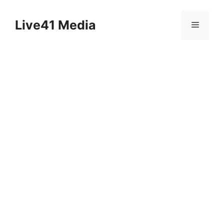
Skip
to
Live41 Media
Menu
content