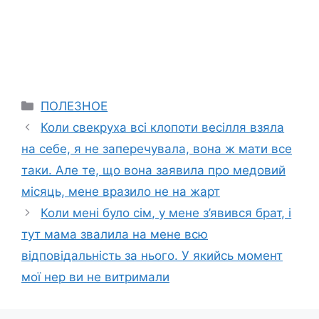
Categories
ПОЛЕЗНОЕ
Коли свекруха всі клопоти весілля взяла
на себе, я не заперечувала, вона ж мати все
таки. Але те, що вона заявила про медовий
місяць, мене вразило не на жарт
Коли мені було сім, у мене з’явився брат, і
тут мама звалила на мене всю
відповідальність за нього. У якийсь момент
мої нер ви не витримали