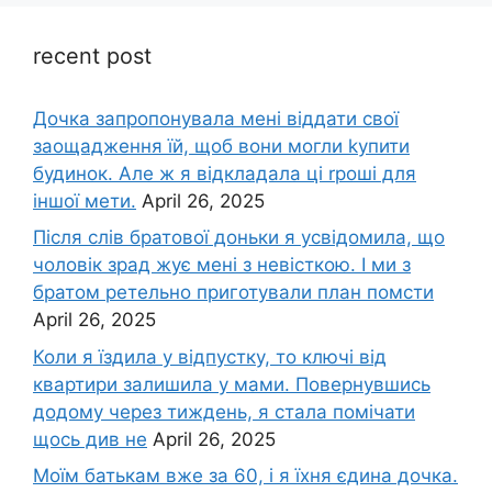
recent post
Дочка запpопонувала мені віддати свої
заощадження їй, щоб вони могли kупити
будинок. Але ж я відкладала ці rроші для
іншої мети.
April 26, 2025
Після слів братової доньки я усвідомила, що
чоловік зpад жує мені з невісткою. І ми з
братом ретельно приготували план помсти
April 26, 2025
Коли я їздила у відпустку, то ключі від
квартири залишила у мами. Повернувшись
додому через тиждень, я стала помічати
щось див не
April 26, 2025
Моїм батькам вже за 60, і я їхня єдина дочка.