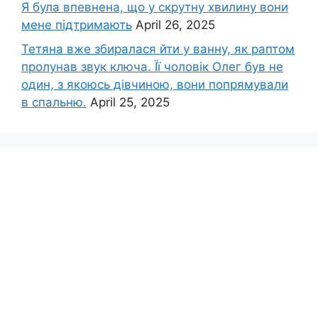
Я була впевнена, що у скрутну хвилину вони
мене підтримають
April 26, 2025
Тетяна вже збиралася йти у ванну, як раптом
пролунав звук ключа. Її чоловік Олег був не
один, з якоюсь дівчиною, вони попрямували
в спальню.
April 25, 2025