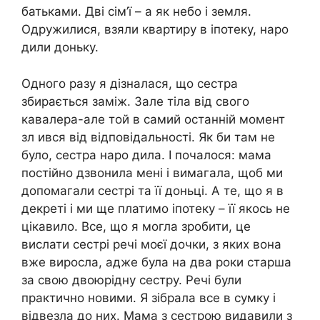
батьками. Дві сім’ї – а як небо і земля.
Одружилися, взяли квартиру в іпотеку, наро
дили доньку.
Одного разу я дізналася, що сестра
збирається заміж. Зале тіла від свого
кавалера-але той в самий останній момент
зл ився від відповідальності. Як би там не
було, сестра наро дила. І почалося: мама
постійно дзвонила мені і вимагала, щоб ми
допомагали сестрі та її доньці. А те, що я в
декреті і ми ще платимо іпотеку – її якось не
цікавило. Все, що я могла зробити, це
вислати сестрі речі моєї дочки, з яких вона
вже виросла, адже була на два роки старша
за свою двоюрідну сестру. Речі були
практично новими. Я зібрала все в сумку і
відвезла до них. Мама з сестрою видавили з