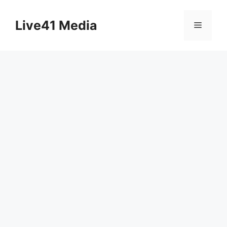
Skip
to
Live41 Media
Menu
content