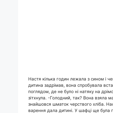
Настя кілька годин лежала з сином і че
дитина задрімав, вона спробувала встат
поглядом, де не було ні натяку на дрім
зітхнула. -Голодний, так? Вона взяла м
знайшовся шматок черствого хліба. Нас
варення дала дитині. У шафці ще була 