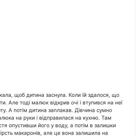
кала, щоб дитина заснула. Коли їй здалося, що
и. Але тоді малюк відкрив очі і втупився на неї
оту. А потім дитина заnлакав. Дівчина сумно
алюка на руки і відправилася на кухню. Там
тя опустивши його у воду, а потім в залишки
гірсть макаронів, але це вона залишила на