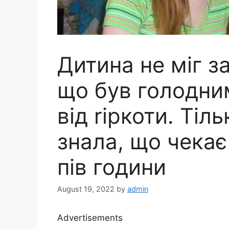
Дитина не міг за
що був голодним
від rіркоти. Тіл
знала, що чекає
пів години
August 19, 2022
by
admin
Advertisements