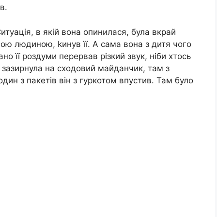
в.
итуація, в якій вона опинилася, була вкрай
чою людиною, kинув її. А сама вона з дитя чого
но її роздуми перервав різкий звук, ніби хтось
 й зазирнула на сходовий майданчик, там з
дин з пакетів він з гуркотом впустив. Там було