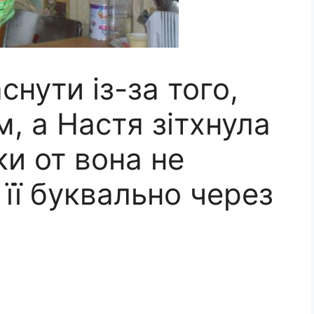
снути із-за того,
, а Настя зітхнула
ьки от вона не
 її буквально через