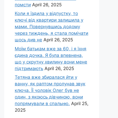
помсти
April 26, 2025
Коли я їздила у відпустку, то
ключі від квартири залишила у
мами. Повернувшись додому
через тиждень, я стала помічати
щось див не
April 26, 2025
Моїм батькам вже за 60, і я їхня
єдина дочка. Я була впевнена,
що у скрутну хвилину вони мене
підтримають
April 26, 2025
Тетяна вже збиралася йти у
ванну, як раптом пролунав звук
ключа. Її чоловік Олег був не
один, з якоюсь дівчиною, вони
попрямували в спальню.
April 25,
2025