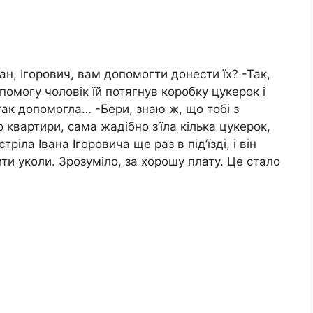
ан, Ігорович, вам допомогти донести їх? -Так,
помогу чоловік їй потягнув коробку цукерок і
так допомогла… -Бери, знаю ж, що тобі з
квартири, сама жадібно з’їла кілька цукерок,
тріла Івана Ігоровича ще раз в під’їзді, і він
ти уколи. Зрозуміло, за хорошу плату. Це стало