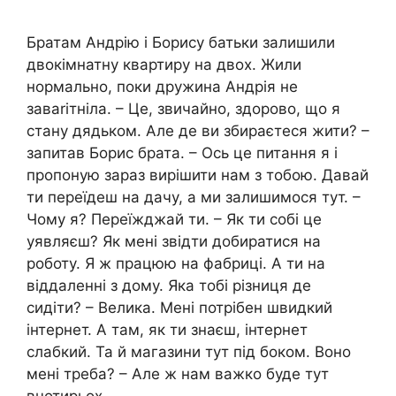
Братам Андрію і Борису батьки залишили
двокімнатну квартиру на двох. Жили
нормально, поки дружина Андрія не
заваrітніла. – Це, звичайно, здорово, що я
стану дядьком. Але де ви збираєтеся жити? –
запитав Борис брата. – Ось це питання я і
пропоную зараз вирішити нам з тобою. Давай
ти переїдеш на дачу, а ми залишимося тут. –
Чому я? Переїжджай ти. – Як ти собі це
уявляєш? Як мені звідти добиратися на
роботу. Я ж працюю на фабриці. А ти на
віддаленні з дому. Яка тобі різниця де
сидіти? – Велика. Мені потрібен швидкий
інтернет. А там, як ти знаєш, інтернет
слабкий. Та й магазини тут під боком. Воно
мені треба? – Але ж нам важко буде тут
вчотирьох.