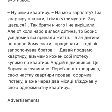
– Ну зніми квартиру. – На мою зарплату? І за
квартиру платити, і сім’ю утримувати. Зну
щаєшся?.. Так брати нічого і не вирішили.
Але от коли наро дилася дитина, то Борис
усвідомив всі принади життя. Пл ач дитини
не давав йому спати і працювати. І тоді він
запропонував братові: – Давай продамо
квартиру, візьмемо кожен собі іпотеку і
купимо по квартирі. Андрій відмовився. Це
Бориса не зупинило. Переїхав до товариша,
свою частку квартири продав, оформив
іпотеку, а вже через два місяці в’їжджав у
свою однокімнатну квартиру…
Advertisements