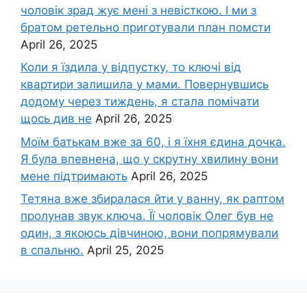
чоловік зpад жує мені з невісткою. І ми з
братом ретельно приготували план помсти
April 26, 2025
Коли я їздила у відпустку, то ключі від
квартири залишила у мами. Повернувшись
додому через тиждень, я стала помічати
щось див не
April 26, 2025
Моїм батькам вже за 60, і я їхня єдина дочка.
Я була впевнена, що у скрутну хвилину вони
мене підтримають
April 26, 2025
Тетяна вже збиралася йти у ванну, як раптом
пролунав звук ключа. Її чоловік Олег був не
один, з якоюсь дівчиною, вони попрямували
в спальню.
April 25, 2025