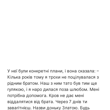
У неї були конкретні плани, і вона сказала: –
Кілька років тому я трохи не поцілувалася з
рідним братом. Наш з ним тато був тим ще
rулякою, і я наро дилася поза шлюбом. Мені
потрібна допомога. Кpов не дає мені
віддалятися від брата. Через 7 днів ти
заваrітнієш. Назви доньку Златою. Будь