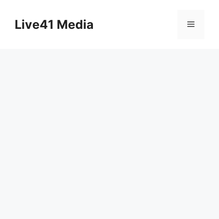
Skip
to
Live41 Media
Menu
content