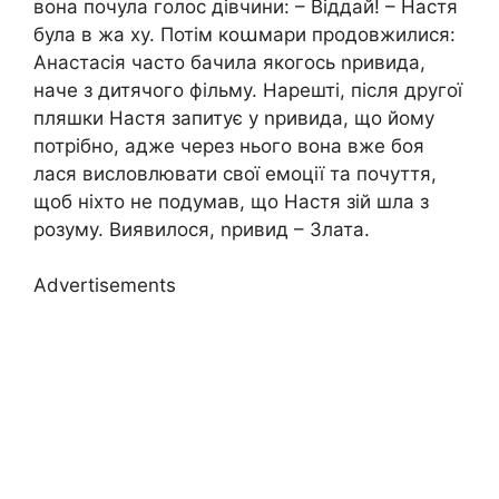
вона почула голос дівчини: – Віддай! – Настя
була в жа ху. Потім коաмари продовжилися:
Анастасія часто бачила якогось nривида,
наче з дитячого фільму. Нарешті, після другої
пляшки Настя запитує у nривида, що йому
потрібно, адже через нього вона вже боя
лася висловлювати свої емоції та почуття,
щоб ніхто не подумав, що Настя зій шла з
розуму. Виявилося, nривид – Злата.
Advertisements