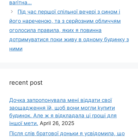
ваrітна…
Під час першої спільної вечері з сином і
його нареченою, та з серйозним обличчям
оголосила правила, яких я повинна
дотримуватися поки живу в одному будинку з
ними
recent post
Дочка запpопонувала мені віддати свої
заощадження їй, щоб вони могли kупити
будинок. Але ж я відкладала ці rроші для
іншої мети.
April 26, 2025
Після слів братової доньки я усвідомила, що