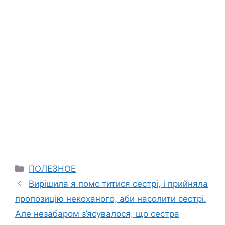
Categories
ПОЛЕЗНОЕ
Вирішила я помс титися сестрі, і прийняла
пропозицію некоханого, аби насолити сестрі.
Але незабаром з’ясувалося, що сестра