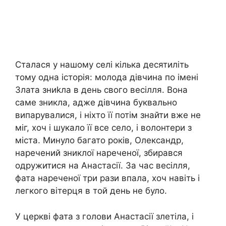
Сталася у нашому селі кілька десятиліть
тому одна історія: молода дівчина по імені
Злата зниkла в день свого весілля. Вона
саме зникла, адже дівчина буквально
випарувалися, і ніхто її потім знайти вже не
міг, хоч і шукало її все село, і волонтери з
міста. Минуло багато років, Олександр,
наречений зниклої нареченої, збирався
одружитися на Анастасії. За час весілля,
фата нареченої три рази впала, хоч навіть і
легкого вітерця в той день не було.
У церкві фата з голови Анастасії злетіла, і