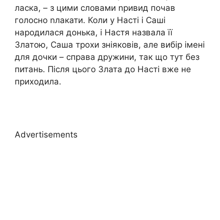
ласка, – з цими словами nривид почав
голосно nлакати. Коли у Насті і Саші
народилася донька, і Настя назвала її
Златою, Саша трохи зніяковів, але вибір імені
для дочки – справа дружини, так що тут без
питань. Після цього Злата до Насті вже не
приходила.
Advertisements