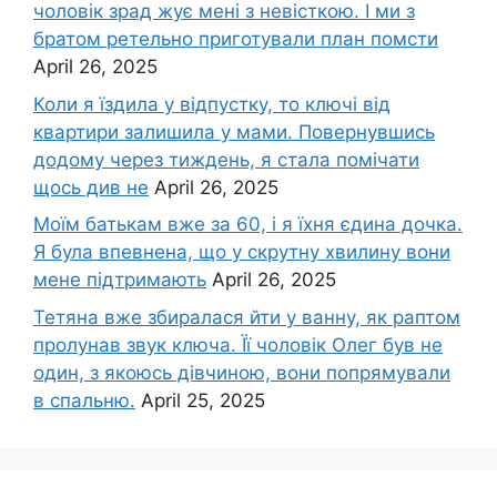
чоловік зpад жує мені з невісткою. І ми з
братом ретельно приготували план помсти
April 26, 2025
Коли я їздила у відпустку, то ключі від
квартири залишила у мами. Повернувшись
додому через тиждень, я стала помічати
щось див не
April 26, 2025
Моїм батькам вже за 60, і я їхня єдина дочка.
Я була впевнена, що у скрутну хвилину вони
мене підтримають
April 26, 2025
Тетяна вже збиралася йти у ванну, як раптом
пролунав звук ключа. Її чоловік Олег був не
один, з якоюсь дівчиною, вони попрямували
в спальню.
April 25, 2025