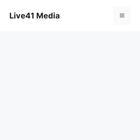
Skip
to
Live41 Media
Menu
content