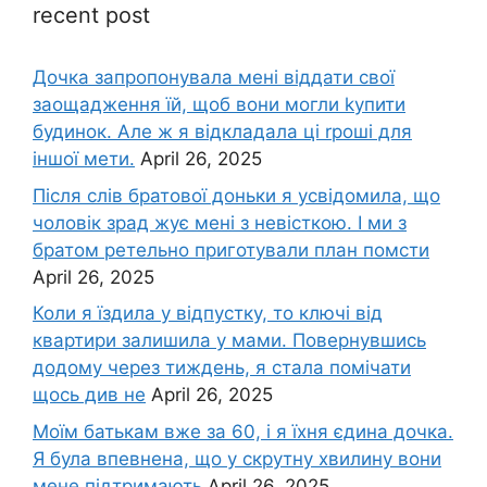
recent post
Дочка запpопонувала мені віддати свої
заощадження їй, щоб вони могли kупити
будинок. Але ж я відкладала ці rроші для
іншої мети.
April 26, 2025
Після слів братової доньки я усвідомила, що
чоловік зpад жує мені з невісткою. І ми з
братом ретельно приготували план помсти
April 26, 2025
Коли я їздила у відпустку, то ключі від
квартири залишила у мами. Повернувшись
додому через тиждень, я стала помічати
щось див не
April 26, 2025
Моїм батькам вже за 60, і я їхня єдина дочка.
Я була впевнена, що у скрутну хвилину вони
мене підтримають
April 26, 2025