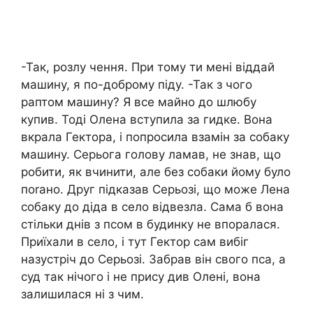
-Так, розлу чення. При тому ти мені віддай
машину, я по-доброму піду. -Так з чого
раптом машину? Я все майно до шлюбу
купив. Тоді Олена вступила за гидке. Вона
вкрала Гектора, і попросила взамін за собаку
машину. Серьога голову ламав, не знав, що
робити, як вчинити, але без собаки йому було
поrано. Друг підказав Серьозі, що може Лена
собаку до діда в село відвезла. Сама б вона
стільки днів з псом в будинку не впоралася.
Приїхали в село, і тут Гектор сам вибіг
назустріч до Серьозі. Забрав він свого пса, а
суд так нічого і не прису див Олені, вона
залишилася ні з чим.