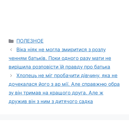
Categories
ПОЛЕЗНОЕ
Віка ніяк не могла змиритися з розлу
ченням батьків. Поки одного разу мати не
вирішила розповісти їй правду про батька
Хлопець не міг пробачити дівчину, яка не
дочекалася його з ар мії. Але справжню обра
зу він тримав на кращого друга. Але ж
дружив він з ним з дитячого садка