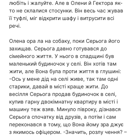
любіть і жалуйте. Але в Олени й Гектора як-
то не склалися стосунки. Він весь час жував
її туфлі, міг відкрити шафу і витрусити всі
речі.
Олена ора ла на собаку, поки Серьога його
захищав. Серьога давно готувався до
сімейного життя. У нього в спадщині був
маленький будиночок у селі. Він хотів там
жити, але Вона була проти життя в глушині:
-Ось у мене дід на селі живе, так там одні
старики, давай в місті краще жити. До
весілля Серьога продав будиночок в селі,
купив гарну двокімнатну квартиру в місті і
машину теж взяв. Минуло півроку, дізнався
Серьога спочатку від друзів, а потім і сам
переконався в тому, що Вона йому зра джує
з якимось офіцером. -Значить, розлу чення? –