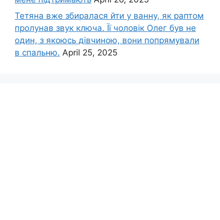
Тетяна вже збиралася йти у ванну, як раптом
пролунав звук ключа. Її чоловік Олег був не
один, з якоюсь дівчиною, вони попрямували
в спальню.
April 25, 2025