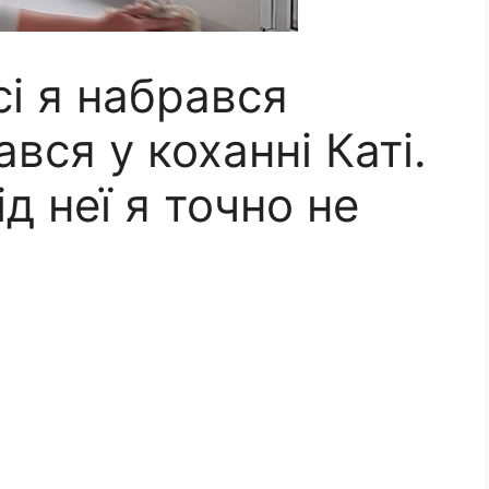
сі я набрався
ався у коханні Каті.
ід неї я точно не