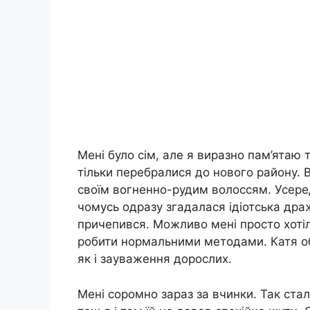
Мені було сім, але я виразно пам’ятаю 
тільки перебралися до нового району. В
своїм вогненно-рудим волоссям. Усеред
чомусь одразу згадалася ідіотська драж
причепився. Можливо мені просто хотіло
робити нормальними методами. Катя об
як і зауваження дорослих.
Мені соромно зараз за вчинки. Так ста