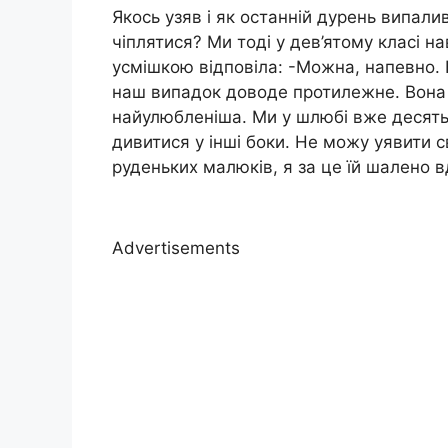
Якось узяв і як останній дурень випали
чіплятися? Ми тоді у дев’ятому класі на
усмішкою відповіла: -Можна, напевно. 
наш випадок доводе протилежне. Вона 
найулюбленіша. Ми у шлюбі вже десять 
дивитися у інші боки. Не можу уявити с
руденьких малюків, я за це їй шалено 
Advertisements