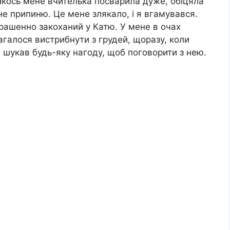
 Якось мене вчителька посварила дуже, обіцяла
не припиню. Це мене злякало, і я вгамувався.
трашенно закоханий у Катю. У мене в очах
магалося вистрибнути з грудей, щоразу, коли
 шукав будь-яку нагоду, щоб поговорити з нею.