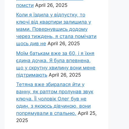
помсти
April 26, 2025
Коли я їздила у відпустку, то
ключі від квартири залишила у
мами. Повернувшись додому
через тиждень, я стала помічати
щось див не
April 26, 2025
Моїм батькам вже за 60, і я їхня
єдина дочка. Я була впевнена,
що у скрутну хвилину вони мене
підтримають
April 26, 2025
Тетяна вже збиралася йти у
ванну, як раптом пролунав звук
ключа. Її чоловік Олег був не
один, з якоюсь дівчиною, вони
попрямували в спальню.
April 25,
2025