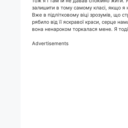
тож я і там їй не давав спокійно жити.
залишити в тому самому класі, якщо я 
Вже в підлітковому віці зрозумів, що с
рябило від її яскравої краси, серце на
вона ненароком торкалася мене. Я тоді
Advertisements