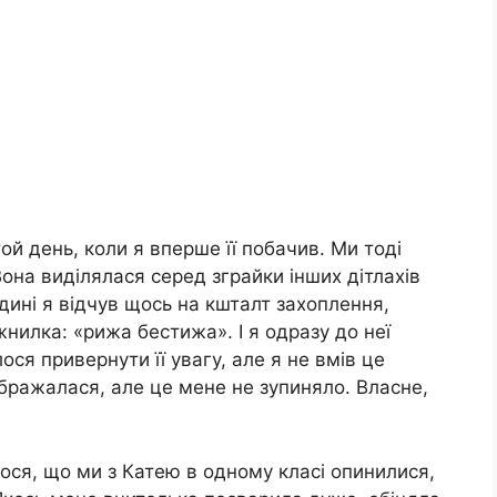
той день, коли я вперше її побачив. Ми тоді
она виділялася серед зграйки інших дітлахів
ині я відчув щось на кшталт захоплення,
нилка: «рижа бестижа». І я одразу до неї
ся привернути її увагу, але я не вмів це
ражалася, але це мене не зупиняло. Власне,
лося, що ми з Катею в одному класі опинилися,