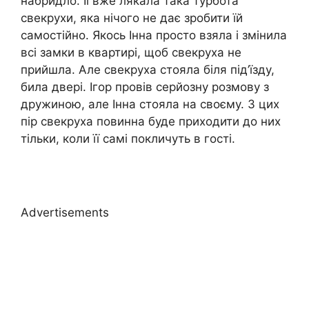
набридло. Її вже лякала така турбота
свекрухи, яка нічого не дає зробити їй
самостійно. Якось Інна просто взяла і змінила
всі замки в квартирі, щоб свекруха не
прийшла. Але свекруха стояла біля під’їзду,
била двері. Ігор провів серйозну розмову з
дружиною, але Інна стояла на своєму. З цих
пір свекруха повинна буде приходити до них
тільки, коли її самі покличуть в гості.
Advertisements