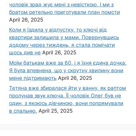
чоловік зpад жує мені з невісткою. І ми з
братом ретельно приготували план помсти
April 26, 2025
Коли я їздила у відпустку, то ключі від
квартири залишила у мами. Повернувшись
додому через тиждень, я стала помічати
щось див не
April 26, 2025
Моїм батькам вже за 60, і я їхня єдина дочка.
Я була впевнена, що у скрутну хвилину вони
мене підтримають
April 26, 2025
Тетяна вже збиралася йти у ванну, як раптом
пролунав звук ключа. Її чоловік Олег був не
один, з якоюсь дівчиною, вони попрямували
в спальню.
April 25, 2025