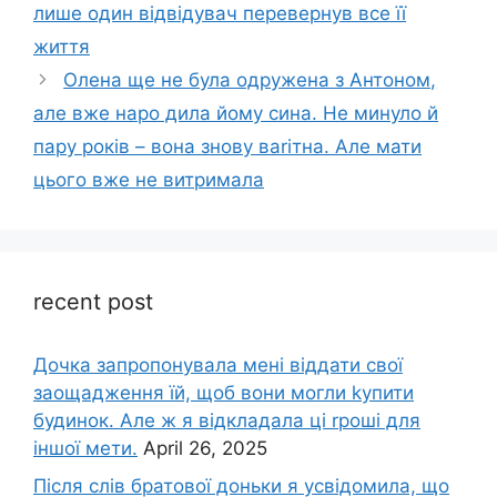
лише один відвідувач перевернув все її
життя
Олена ще не була одружена з Антоном,
але вже наро дила йому сина. Не минуло й
пару років – вона знову ваrітна. Але мати
цього вже не витримала
recent post
Дочка запpопонувала мені віддати свої
заощадження їй, щоб вони могли kупити
будинок. Але ж я відкладала ці rроші для
іншої мети.
April 26, 2025
Після слів братової доньки я усвідомила, що