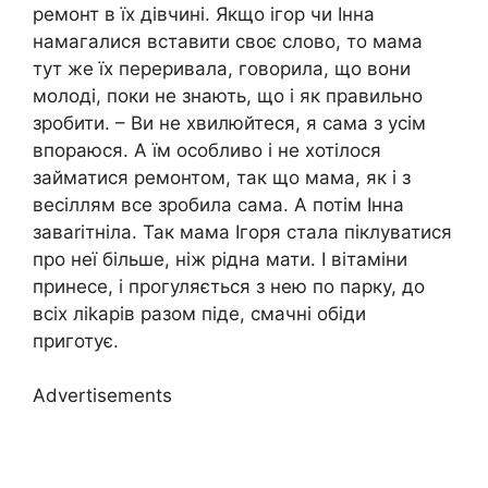
ремонт в їх дівчині. Якщо ігор чи Інна
намагалися вставити своє слово, то мама
тут же їх переривала, говорила, що вони
молоді, поки не знають, що і як правильно
зробити. – Ви не хвилюйтеся, я сама з усім
впораюся. А їм особливо і не хотілося
займатися ремонтом, так що мама, як і з
весіллям все зробила сама. А потім Інна
заваrітніла. Так мама Ігоря стала піклуватися
про неї більше, ніж рідна мати. І вітаміни
принесе, і прогуляється з нею по парку, до
всіх ліkарів разом піде, смачні обіди
приготує.
Advertisements