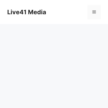
Skip
to
Live41 Media
Menu
content