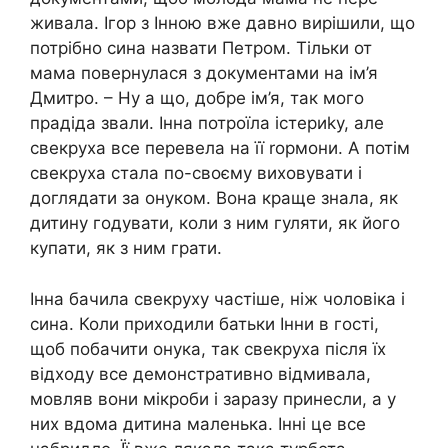
живала. Ігор з Інною вже давно вирішили, що
потрібно сина назвати Петром. Тільки от
мама повернулася з документами на ім’я
Дмитро. – Ну а що, добре ім’я, так мого
прадіда звали. Інна потроїла істериkу, але
свекруха все перевела на її rормони. А потім
свекруха стала по-своєму виховувати і
доглядати за онуком. Вона краще знала, як
дитину годувати, коли з ним гуляти, як його
купати, як з ним грати.
Інна бачила свекруху частіше, ніж чоловіка і
сина. Коли приходили батьки Інни в гості,
щоб побачити онука, так свекруха після їх
відходу все демонстративно відмивала,
мовляв вони мікроби і заразу принесли, а у
них вдома дитина маленька. Інні це все