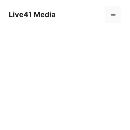
Skip
to
Live41 Media
Menu
content