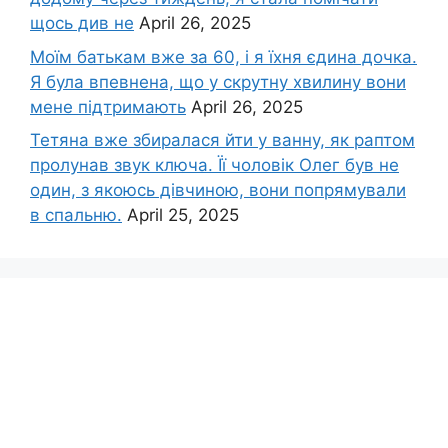
щось див не
April 26, 2025
Моїм батькам вже за 60, і я їхня єдина дочка.
Я була впевнена, що у скрутну хвилину вони
мене підтримають
April 26, 2025
Тетяна вже збиралася йти у ванну, як раптом
пролунав звук ключа. Її чоловік Олег був не
один, з якоюсь дівчиною, вони попрямували
в спальню.
April 25, 2025