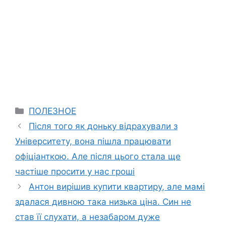
Categories
ПОЛЕЗНОЕ
Після того як доньку відрахували з
Університету, вона пішла працювати
офіціанткою. Але після цього стала ще
частіше просити у нас гроші
Антон вирішив купити квартиру, але мамі
здалася дивною така низька ціна. Син не
став її слухати, а незабаром дуже