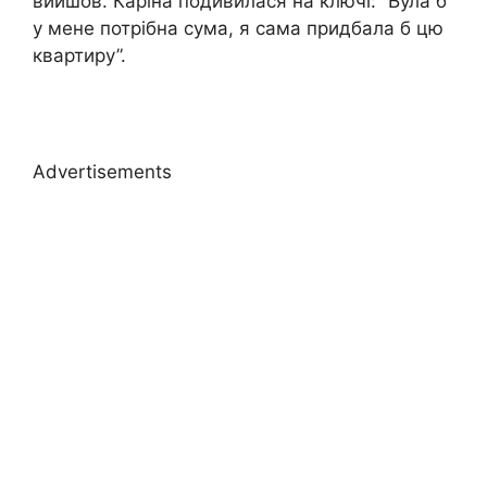
вийшов. Каріна подивилася на ключі: “Була б
у мене потрібна сума, я сама придбала б цю
квартиру”.
Advertisements