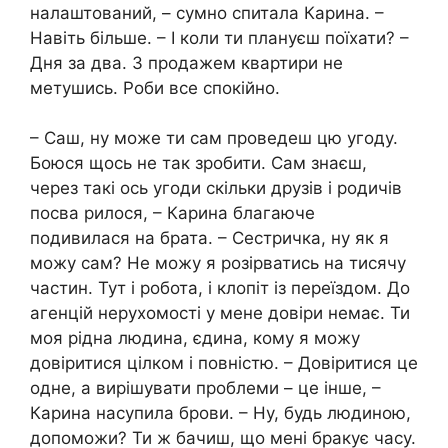
налаштований, – сумно спитала Карина. –
Навіть більше. – І коли ти плануєш поїхати? –
Дня за два. З продажем квартири не
метушись. Роби все спокійно.
– Саш, ну може ти сам проведеш цю угоду.
Боюся щось не так зробити. Сам знаєш,
через такі ось угоди скільки друзів і родичів
посва рилося, – Карина благаюче
подивилася на брата. – Сестричка, ну як я
можу сам? Не можу я розірватись на тисячу
частин. Тут і робота, і клопіт із переїздом. До
агенцій нерухомості у мене довіри немає. Ти
моя рідна людина, єдина, кому я можу
довіритися цілком і повністю. – Довіритися це
одне, а вирішувати проблеми – це інше, –
Карина насупила брови. – Ну, будь людиною,
допоможи? Ти ж бачиш, що мені бракує часу.