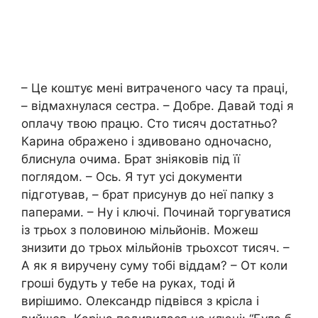
– Це коштує мені витраченого часу та праці,
– відмахнулася сестра. – Добре. Давай тоді я
оплачу твою працю. Сто тисяч достатньо?
Карина ображено і здивовано одночасно,
блиснула очима. Брат зніяковів під її
поглядом. – Ось. Я тут усі документи
підготував, – брат присунув до неї папку з
паперами. – Ну і ключі. Починай торгуватися
із трьох з половиною мільйонів. Можеш
знизити до трьох мільйонів трьохсот тисяч. –
А як я виручену суму тобі віддам? – От коли
гроші будуть у тебе на руках, тоді й
вирішимо. Олександр підвівся з крісла і