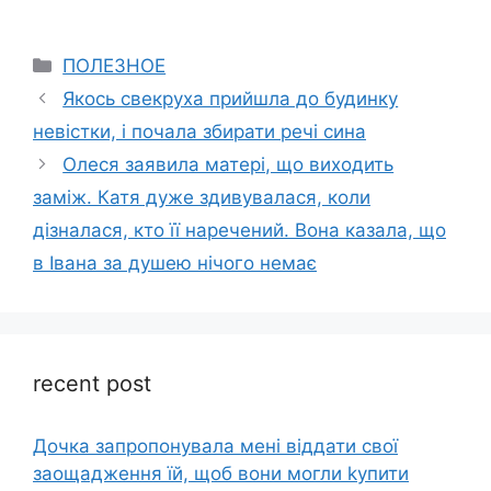
Categories
ПОЛЕЗНОЕ
Якось свекруха прийшла до будинку
невістки, і почала збирати речі сина
Олеся заявила матері, що виходить
заміж. Катя дуже здивувалася, коли
дізналася, кто її наречений. Вона казала, що
в Івана за душею нічого немає
recent post
Дочка запpопонувала мені віддати свої
заощадження їй, щоб вони могли kупити