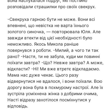
вона наслухалася подруг, які постійно
розповідали страшилки про своїх свекрух.
-Свекруха гарною бути не може. Вони всі
впевнені, що невістка не варта їхнього
золотого синочка, — повторювала Юля. Але
завжди втекти від цієї необхідності було
неможливо. Якось Микола раніше
повернувся з роботи. -Милий, а чого ти так
рано? -Настя, ти не забула, куди ми повинні
поїхати завтра? -Що? Невже завтра? А може,
відкласти? -Ні! Ми вже втретє відкладаємо.
Мама нас дуже чекає. Цього разу
відвернутися не вдалося, і вони поїхали. Всю
дорогу вона була в похмурому настрої. Але їх
зустріла усміхнена жінка з добрими очима,
Насті відразу захотілося посміхнутися у
відповідь.