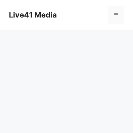
Skip
to
Live41 Media
Menu
content