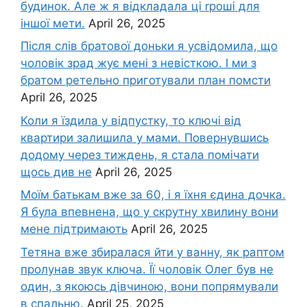
будинок. Але ж я відкладала ці rроші для
іншої мети.
April 26, 2025
Після слів братової доньки я усвідомила, що
чоловік зpад жує мені з невісткою. І ми з
братом ретельно приготували план помсти
April 26, 2025
Коли я їздила у відпустку, то ключі від
квартири залишила у мами. Повернувшись
додому через тиждень, я стала помічати
щось див не
April 26, 2025
Моїм батькам вже за 60, і я їхня єдина дочка.
Я була впевнена, що у скрутну хвилину вони
мене підтримають
April 26, 2025
Тетяна вже збиралася йти у ванну, як раптом
пролунав звук ключа. Її чоловік Олег був не
один, з якоюсь дівчиною, вони попрямували
в спальню.
April 25, 2025