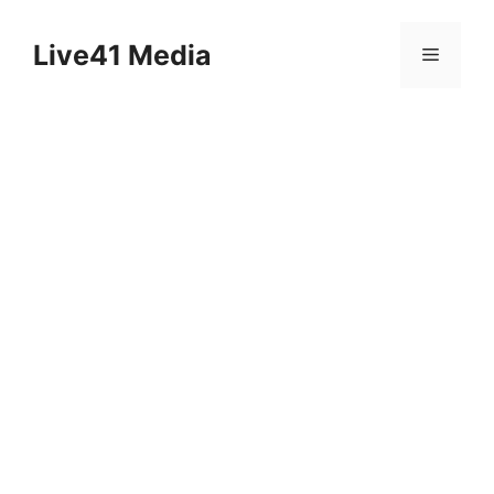
Skip
to
Live41 Media
Menu
content