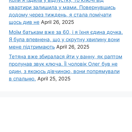
Коли я їздила у відпустку, то ключі від
квартири залишила у мами. Повернувшись
додому через тиждень, я стала помічати
щось див не
April 26, 2025
Моїм батькам вже за 60, і я їхня єдина дочка.
Я була впевнена, що у скрутну хвилину вони
мене підтримають
April 26, 2025
Тетяна вже збиралася йти у ванну, як раптом
пролунав звук ключа. Її чоловік Олег був не
один, з якоюсь дівчиною, вони попрямували
в спальню.
April 25, 2025