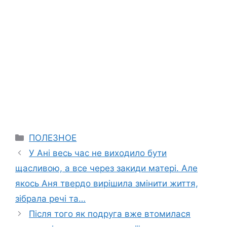
Categories
ПОЛЕЗНОЕ
У Ані весь час не виходило бути
щасливою, а все через закиди матері. Але
якось Аня твердо вирішила змінити життя,
зібрала речі та…
Після того як подруга вже втомилася