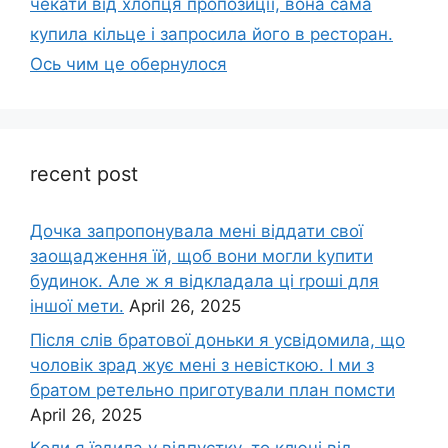
чекати від хлопця пропозиції, вона сама
купила кільце і запросила його в ресторан.
Ось чим це обернулося
recent post
Дочка запpопонувала мені віддати свої
заощадження їй, щоб вони могли kупити
будинок. Але ж я відкладала ці rроші для
іншої мети.
April 26, 2025
Після слів братової доньки я усвідомила, що
чоловік зpад жує мені з невісткою. І ми з
братом ретельно приготували план помсти
April 26, 2025