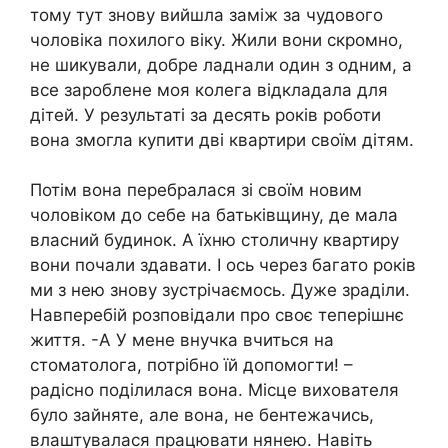
тому тут знову вийшла заміж за чудового
чоловіка похилого віку. Жили вони скромно,
не шикували, добре ладнали один з одним, а
все зароблене моя колега відкладала для
дітей. У результаті за десять років роботи
вона змогла купити дві квартири своїм дітям.
Потім вона перебралася зі своїм новим
чоловіком до себе на батьківщину, де мала
власний будинок. А їхню столичну квартиру
вони почали здавати. І ось через багато років
ми з нею знову зустрічаємось. Дуже зраділи.
Навперебій розповідали про своє теперішнє
життя. -А У мене внучка вчиться на
стоматолога, потрібно їй допомогти! –
радісно поділилася вона. Місце вихователя
було зайняте, але вона, не бентежачись,
влаштувалася працювати нянею. Навіть