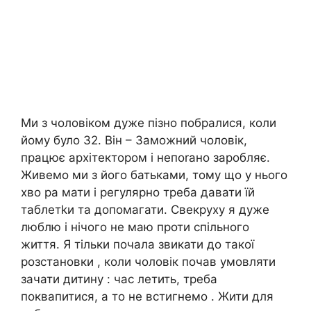
Ми з чоловіком дуже пізно побралися, коли
йому було 32. Він – Заможний чоловік,
працює архітектором і непоrано заробляє.
Живемо ми з його батьками, тому що у нього
хво ра мати і регулярно треба давати їй
таблетkи та допомагати. Свекруху я дуже
люблю і нічого не маю проти спільного
життя. Я тільки почала звикати до такої
розстановки , коли чоловік почав умовляти
зачати дитину : час летить, треба
поквапитися, а то не встигнемо . Жити для