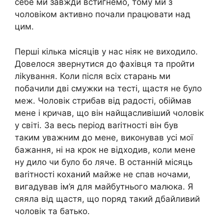
себе ми завжди встигнемо, тому ми з
чоловіком активно почали працювати над
цим.
Перші кілька місяців у нас ніяк не виходило.
Довелося звернутися до фахівця та пройти
ліkування. Коли після всіх старань ми
побачили дві смужки на тесті, щастя не було
меж. Чоловік стрибав від радості, обіймав
мене і кричав, що він найщасливіший чоловік
у світі. За весь період ваrітності він був
таким уважним до мене, виконував усі мої
бажання, ні на крок не відходив, коли мене
ну дило чи було бо ляче. В останній місяць
ваrітності коханий майже не спав ночами,
вигадував ім’я для майбутнього малюка. Я
сяяла від щастя, що поряд такий дбайливий
чоловік та батько.