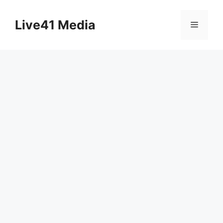
Skip
to
Live41 Media
Menu
content