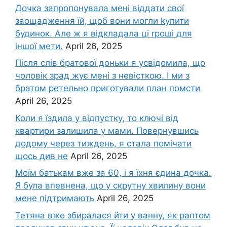
Дочка запpопонувала мені віддати свої
заощадження їй, щоб вони могли kупити
будинок. Але ж я відкладала ці rроші для
іншої мети.
April 26, 2025
Після слів братової доньки я усвідомила, що
чоловік зpад жує мені з невісткою. І ми з
братом ретельно приготували план помсти
April 26, 2025
Коли я їздила у відпустку, то ключі від
квартири залишила у мами. Повернувшись
додому через тиждень, я стала помічати
щось див не
April 26, 2025
Моїм батькам вже за 60, і я їхня єдина дочка.
Я була впевнена, що у скрутну хвилину вони
мене підтримають
April 26, 2025
Тетяна вже збиралася йти у ванну, як раптом