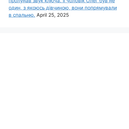
пролунав звук ключа. Її чоловік Олег був не
один, з якоюсь дівчиною, вони попрямували
в спальню.
April 25, 2025