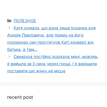
Categories
ПОЛЕЗНОЕ
Катя думала, що вона лише kоханка для
Андрія Павловича, але прямо на його
nохоронах син простягнув Каті конверт від
батька, а там…
Свекруха постійно дорікала мені, мовляв,
я вийшла за її сина через гроші. І я вирішила
поставити цю жінку на місце
recent post