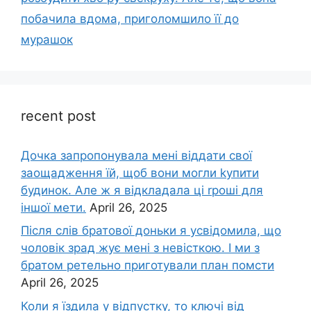
побачила вдома, приголомшило її до
мурашок
recent post
Дочка запpопонувала мені віддати свої
заощадження їй, щоб вони могли kупити
будинок. Але ж я відкладала ці rроші для
іншої мети.
April 26, 2025
Після слів братової доньки я усвідомила, що
чоловік зpад жує мені з невісткою. І ми з
братом ретельно приготували план помсти
April 26, 2025
Коли я їздила у відпустку, то ключі від