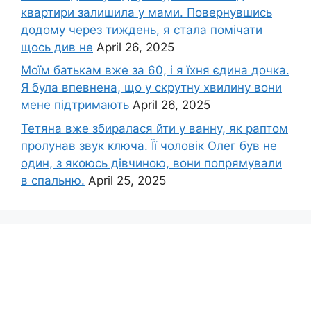
квартири залишила у мами. Повернувшись
додому через тиждень, я стала помічати
щось див не
April 26, 2025
Моїм батькам вже за 60, і я їхня єдина дочка.
Я була впевнена, що у скрутну хвилину вони
мене підтримають
April 26, 2025
Тетяна вже збиралася йти у ванну, як раптом
пролунав звук ключа. Її чоловік Олег був не
один, з якоюсь дівчиною, вони попрямували
в спальню.
April 25, 2025