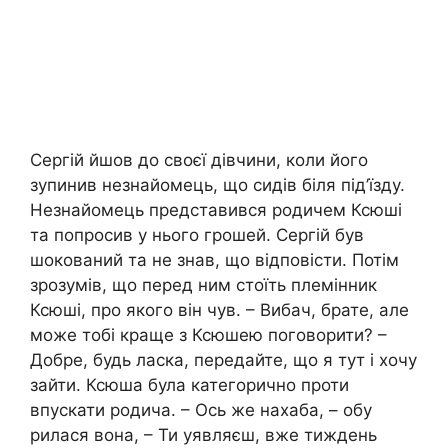
Сергій йшов до своєї дівчини, коли його
зупинив незнайомець, що сидів біля під’їзду.
Незнайомець представився родичем Ксюші
та попросив у нього грошей. Сергій був
шокований та не знав, що відповісти. Потім
зрозумів, що перед ним стоїть племінник
Ксюші, про якого він чув. – Вибач, брате, але
може тобі краще з Ксюшею поговорити? –
Добре, будь ласка, передайте, що я тут і хочу
зайти. Ксюша була категорично проти
впускати родича. – Ось же нахаба, – обу
рилася вона, – Ти уявляєш, вже тиждень