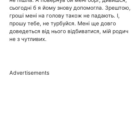
не пішла. А повернув би мені борг, дивишся,
сьогодні б я йому знову допомогла. Зрештою,
гроші мені на голову також не падають. І,
прошу тебе, не турбуйся. Мені ще довго
доведеться від нього відбиватися, мій родич
не з чутливих.
Advertisements