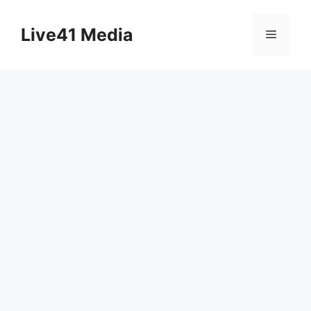
Skip
to
Live41 Media
Menu
content