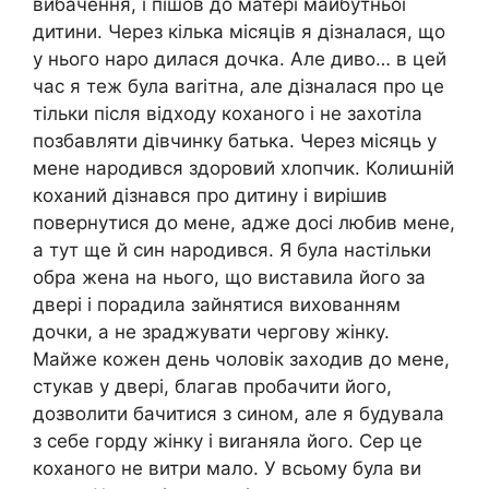
вибачення, і пішов до матері майбутньої
дитини. Через кілька місяців я дізналася, що
у нього наро дилася дочка. Але диво… в цей
час я теж була ваrітна, але дізналася про це
тільки після відходу коханого і не захотіла
позбавляти дівчинку батька. Через місяць у
мене народився здоровий хлопчик. Колиաній
коханий дізнався про дитину і вирішив
повернутися до мене, адже досі любив мене,
а тут ще й син народився. Я була настільки
обра жена на нього, що виставила його за
двері і порадила зайнятися вихованням
дочки, а не зраджувати чергову жінку.
Майже кожен день чоловік заходив до мене,
стукав у двері, благав пробачити його,
дозволити бачитися з сином, але я будувала
з себе горду жінку і виrаняла його. Сер це
коханого не витри мало. У всьому була ви