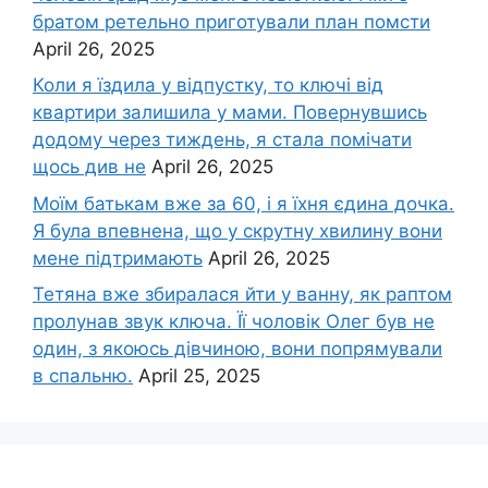
братом ретельно приготували план помсти
April 26, 2025
Коли я їздила у відпустку, то ключі від
квартири залишила у мами. Повернувшись
додому через тиждень, я стала помічати
щось див не
April 26, 2025
Моїм батькам вже за 60, і я їхня єдина дочка.
Я була впевнена, що у скрутну хвилину вони
мене підтримають
April 26, 2025
Тетяна вже збиралася йти у ванну, як раптом
пролунав звук ключа. Її чоловік Олег був не
один, з якоюсь дівчиною, вони попрямували
в спальню.
April 25, 2025