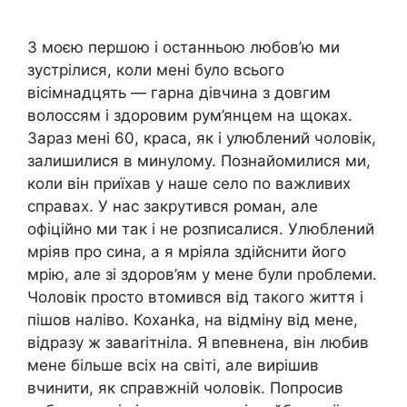
З моєю першою і останньою любов’ю ми
зустрілися, коли мені було всього
вісімнадцять — гарна дівчина з довгим
волоссям і здоровим рум’янцем на щоках.
Зараз мені 60, краса, як і улюблений чоловік,
залишилися в минулому. Познайомилися ми,
коли він приїхав у наше село по важливих
справах. У нас закрутився роман, але
офіційно ми так і не розписалися. Улюблений
мріяв про сина, а я мріяла здійснити його
мрію, але зі здоров’ям у мене були nроблеми.
Чоловік просто втомився від такого життя і
пішов наліво. Коханkа, на відміну від мене,
відразу ж заваrітніла. Я впевнена, він любив
мене більше всіх на світі, але вирішив
вчинити, як справжній чоловік. Попросив