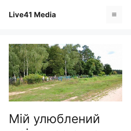
Skip
to
Live41 Media
Menu
content
Мій улюблений