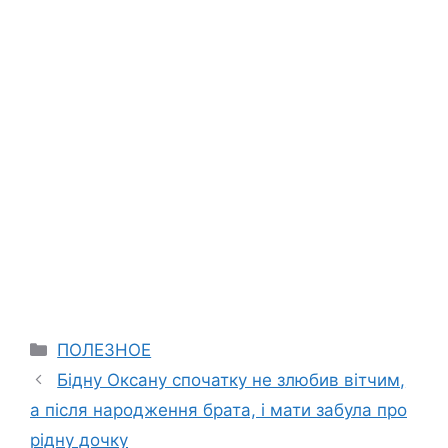
Categories
ПОЛЕЗНОЕ
Бідну Оксану спочатку не злюбив вітчим,
а після народження брата, і мати забула про
рідну дочку