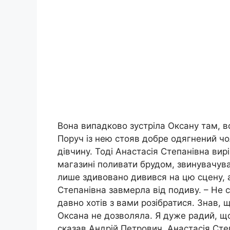
Вона випадково зустріла Оксану там, во
Поруч із нею стояв добре одягнений чо
дівчину. Тоді Анастасія Степанівна вирі
магазині поливати брудом, звинувачува
лише здивовано дивився на цю сцену, а 
Степанівна завмерла від подиву. – Не 
давно хотів з вами розібратися. Знав, 
Оксана не дозволяла. Я дуже радий, що
сказав Андрій Петрович. Анастасія Сте