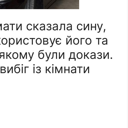
мати сказала сину,
користовує його та
 якому були докази.
вибіг із кімнати