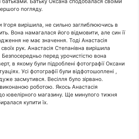
и батьками. Батьку Оксана сподобалася своїми
першого погляду.
и Ігоря вирішила, не сильно заглиблюючись в
ить. Вона намагалася його відмовити, але син її
ходження не має значення. Тоді Анастасія
 своїх рук. Анастасія Степанівна вирішила
і. Безпосередньо перед урочистістю вона
верт, в якому були підроблені фотографії Оксани
уаціях. Усі фотографії були відфотошоплені ,
 дуже засмутився. Весілля було зірвано.
 виконаною роботою. Якось Анастасія
 до ювелірного магазину. Ще минулого тижня
иралася купити їх.