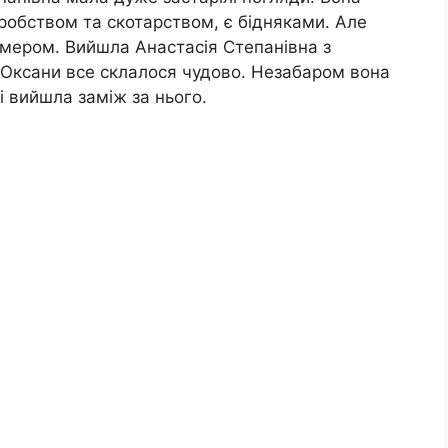
робством та скотарством, є бідняками. Але
мером. Вийшла Анастасія Степанівна з
 Оксани все склалося чудово. Незабаром вона
 і вийшла заміж за нього.