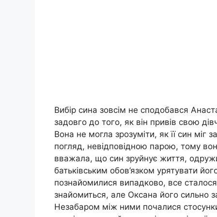
Вибір сина зовсім не сподобався Анаста
задовго до того, як він привів свою ді
Вона не могла зрозуміти, як її син міг з
погляд, невідповідною парою, тому вона
вважала, що син зруйнує життя, одруж
батьківським обов’язком урятувати його
познайомилися випадково, все сталося у
знайомиться, але Оксана його сильно з
Незабаром між ними почалися стосунки.