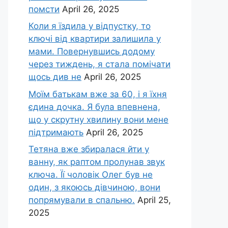
помсти
April 26, 2025
Коли я їздила у відпустку, то
ключі від квартири залишила у
мами. Повернувшись додому
через тиждень, я стала помічати
щось див не
April 26, 2025
Моїм батькам вже за 60, і я їхня
єдина дочка. Я була впевнена,
що у скрутну хвилину вони мене
підтримають
April 26, 2025
Тетяна вже збиралася йти у
ванну, як раптом пролунав звук
ключа. Її чоловік Олег був не
один, з якоюсь дівчиною, вони
попрямували в спальню.
April 25,
2025