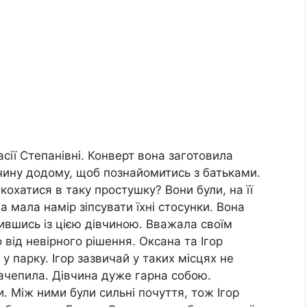
сії Степанівні. Конверт вона заготовила
вчину додому, щоб познайомитись з батьками.
акохатися в таку простушку? Вони були, на її
 мала намір зіпсувати їхні стосунки. Вона
ившись із цією дівчиною. Вважала своїм
 від невірного рішення. Оксана та Ігор
 парку. Ігор зазвичай у таких місцях не
ачепила. Дівчина дуже гарна собою.
 Між ними були сильні почуття, тож Ігор