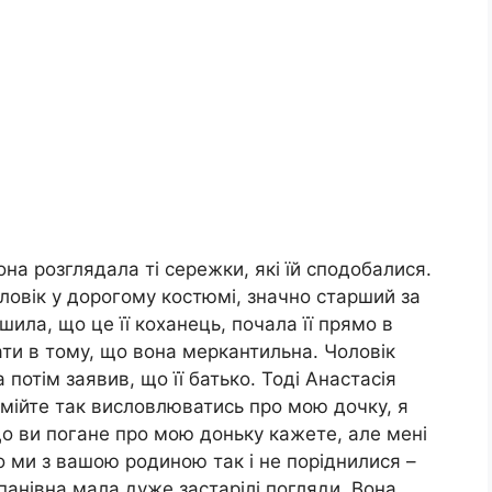
на розглядала ті сережки, які їй сподобалися.
ловік у дорогому костюмі, значно старший за
шила, що це її коханець, почала її прямо в
ти в тому, що вона меркантильна. Чоловік
потім заявив, що її батько. Тоді Анастасія
смійте так висловлюватись про мою дочку, я
що ви погане про мою доньку кажете, але мені
 ми з вашою родиною так і не поріднилися –
панівна мала дуже застарілі погляди. Вона