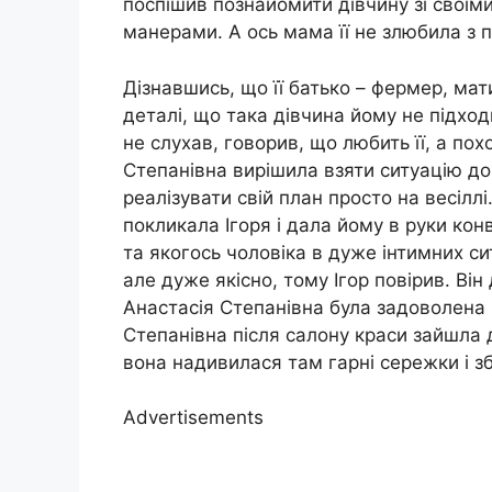
поспішив познайомити дівчину зі своїм
манерами. А ось мама її не злюбила з 
Дізнавшись, що її батько – фермер, мат
деталі, що така дівчина йому не підход
не слухав, говорив, що любить її, а по
Степанівна вирішила взяти ситуацію до
реалізувати свій план просто на весілл
покликала Ігоря і дала йому в руки кон
та якогось чоловіка в дуже інтимних сит
але дуже якісно, тому Ігор повірив. Він
Анастасія Степанівна була задоволена
Степанівна після салону краси зайшла
вона надивилася там гарні сережки і зб
Advertisements