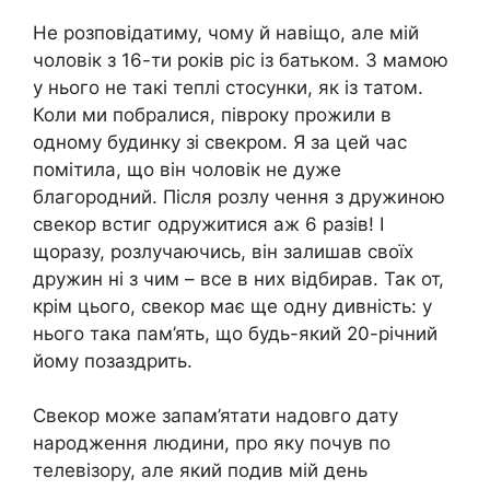
Не розповідатиму, чому й навіщо, але мій
чоловік з 16-ти років ріс із батьком. З мамою
у нього не такі теплі стосунки, як із татом.
Коли ми побралися, півроку прожили в
одному будинку зі свекром. Я за цей час
помітила, що він чоловік не дуже
благородний. Після розлу чення з дружиною
свекор встиг одружитися аж 6 разів! І
щоразу, розлучаючись, він залишав своїх
дружин ні з чим – все в них відбирав. Так от,
крім цього, свекор має ще одну дивність: у
нього така пам’ять, що будь-який 20-річний
йому позаздрить.
Свекор може запам’ятати надовго дату
народження людини, про яку почув по
телевізору, але який подив мій день