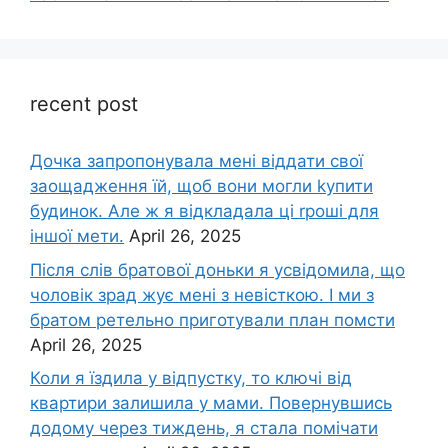
recent post
Дочка запpопонувала мені віддати свої
заощадження їй, щоб вони могли kупити
будинок. Але ж я відкладала ці rроші для
іншої мети.
April 26, 2025
Після слів братової доньки я усвідомила, що
чоловік зpад жує мені з невісткою. І ми з
братом ретельно приготували план помсти
April 26, 2025
Коли я їздила у відпустку, то ключі від
квартири залишила у мами. Повернувшись
додому через тиждень, я стала помічати