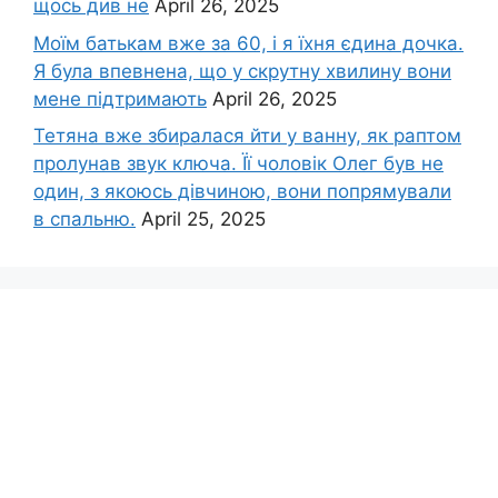
щось див не
April 26, 2025
Моїм батькам вже за 60, і я їхня єдина дочка.
Я була впевнена, що у скрутну хвилину вони
мене підтримають
April 26, 2025
Тетяна вже збиралася йти у ванну, як раптом
пролунав звук ключа. Її чоловік Олег був не
один, з якоюсь дівчиною, вони попрямували
в спальню.
April 25, 2025