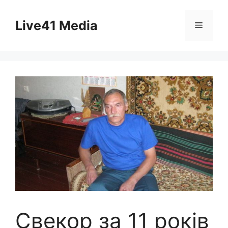
Skip
to
Live41 Media
Menu
content
Свекор за 11 років