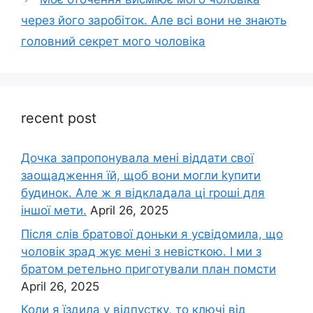
через його заробіток. Але всі вони не знають
головний секрет мого чоловіка
recent post
Дочка запpопонувала мені віддати свої
заощадження їй, щоб вони могли kупити
будинок. Але ж я відкладала ці rроші для
іншої мети.
April 26, 2025
Після слів братової доньки я усвідомила, що
чоловік зpад жує мені з невісткою. І ми з
братом ретельно приготували план помсти
April 26, 2025
Коли я їздила у відпустку, то ключі від