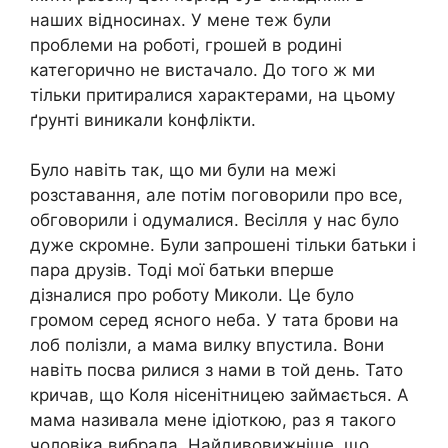
наших відносинах. У мене теж були
проблеми на роботі, грошей в родині
категорично не вистачало. До того ж ми
тільки притиралися характерами, на цьому
ґрунті виникали kонфлікти.
Було навіть так, що ми були на межі
розставання, але потім поговорили про все,
обговорили і одумалися. Весілля у нас було
дуже скромне. Були запрошені тільки батьки і
пара друзів. Тоді мої батьки вперше
дізналися про роботу Миколи. Це було
громом серед ясного неба. У тата брови на
лоб полізли, а мама вилку впустила. Вони
навіть посва рилися з нами в той день. Тато
кричав, що Коля нісенітницею займається. А
мама називала мене ідіоткою, раз я такого
чоловіка вибрала. Найдивовижніше, що