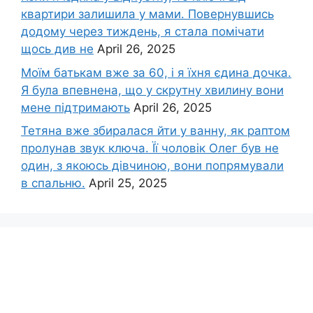
квартири залишила у мами. Повернувшись
додому через тиждень, я стала помічати
щось див не
April 26, 2025
Моїм батькам вже за 60, і я їхня єдина дочка.
Я була впевнена, що у скрутну хвилину вони
мене підтримають
April 26, 2025
Тетяна вже збиралася йти у ванну, як раптом
пролунав звук ключа. Її чоловік Олег був не
один, з якоюсь дівчиною, вони попрямували
в спальню.
April 25, 2025