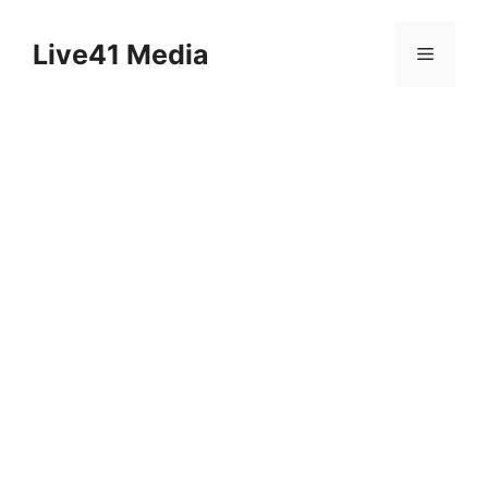
Skip
to
Live41 Media
Menu
content