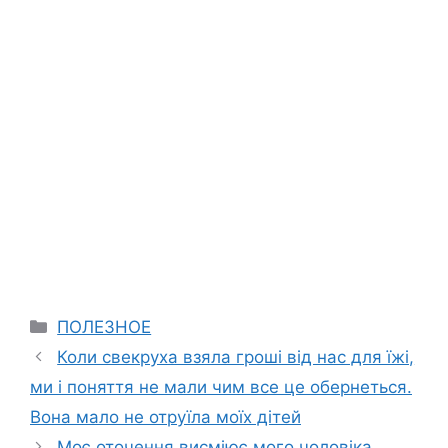
Categories
ПОЛЕЗНОЕ
Коли свекруха взяла гроші від нас для їжі,
ми і поняття не мали чим все це обернеться.
Вона мало не отруїла моїх дітей
Моє оточення висміює мого чоловіка