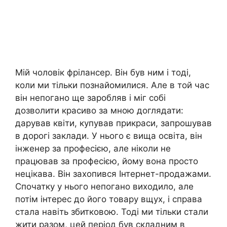
Мій чоловік фрілансер. Він був ним і тоді,
коли ми тільки познайомилися. Але в той час
він непогано ще заробляв і міг собі
дозволити красиво за мною доглядати:
дарував квіти, купував прикраси, запрошував
в дорогі заклади. У нього є вища освіта, він
інженер за професією, але ніколи не
працював за професією, йому вона просто
нецікава. Він захопився Інтернет-продажами.
Спочатку у нього непогано виходило, але
потім інтерес до його товару вщух, і справа
стала навіть збитковою. Тоді ми тільки стали
жити разом, цей період був складним в