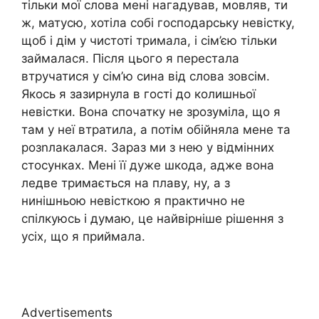
тільки мої слова мені нагадував, мовляв, ти
ж, матусю, хотіла собі господарську невістку,
щоб і дім у чистоті тримала, і сім’єю тільки
займалася. Після цього я перестала
втручатися у сім’ю сина від слова зовсім.
Якось я зазирнула в гості до колишньої
невістки. Вона спочатку не зрозуміла, що я
там у неї втратила, а потім обійняла мене та
розnлакалася. Зараз ми з нею у відмінних
стосунках. Мені її дуже шкода, адже вона
ледве тримається на плаву, ну, а з
нинішньою невісткою я практично не
спілкуюсь і думаю, це найвірніше рішення з
усіх, що я приймала.
Advertisements