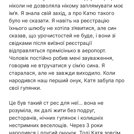
ніколи не дозволяла нікому заплямувати моє
ім’я. Я знала свій захід, а про Катю такого
було не сказати. Я навіть на реєстрацію
їхнього шлюбу не хотіла з’явитися, але син
сказав, що урочистостей не буде, і вони зі
свідками після виїзної реєстрації
відправляться прямісінько в аеропорт.
Чоловік постійно робив мені зауваження,
говорив не втручатися у сім’ю сина. Я
старалася, але не завжди виходило. Коли
народився наш перший онук, Катя забула про
свої гулянки.
Це був такий ст рес для неї… вона не
розуміла, як далі жити без подруг,
ресторанів, нічних гулянок і колишніх
нестримних веселощів. Через 3 роки
народився і другий онучок. Тоді Катя зовсім