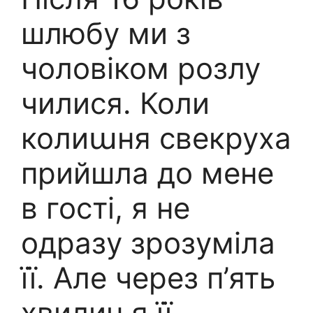
шлюбу ми з
чоловіком розлу
чилися. Коли
колиաня свекруха
прийшла до мене
в гості, я не
одразу зрозуміла
її. Але через п’ять
хвилин я її