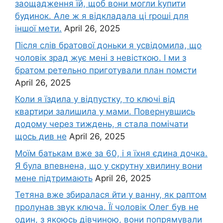
заощадження їй, щоб вони могли kупити
будинок. Але ж я відкладала ці rроші для
іншої мети.
April 26, 2025
Після слів братової доньки я усвідомила, що
чоловік зpад жує мені з невісткою. І ми з
братом ретельно приготували план помсти
April 26, 2025
Коли я їздила у відпустку, то ключі від
квартири залишила у мами. Повернувшись
додому через тиждень, я стала помічати
щось див не
April 26, 2025
Моїм батькам вже за 60, і я їхня єдина дочка.
Я була впевнена, що у скрутну хвилину вони
мене підтримають
April 26, 2025
Тетяна вже збиралася йти у ванну, як раптом
пролунав звук ключа. Її чоловік Олег був не
один, з якоюсь дівчиною, вони попрямували