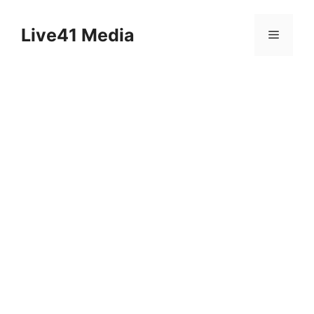
Skip
to
Live41 Media
Menu
content