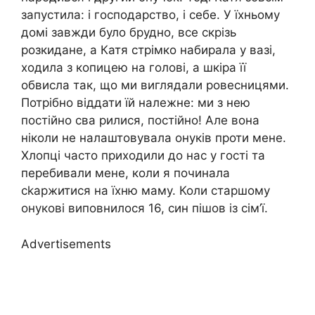
запустила: і господарство, і себе. У їхньому
домі завжди було брудно, все скрізь
розкидане, а Катя стрімко набирала у вазі,
ходила з копицею на голові, а шкіра її
обвисла так, що ми виглядали ровесницями.
Потрібно віддати їй належне: ми з нею
постійно сва рилися, постійно! Але вона
ніколи не налаштовувала онуків проти мене.
Хлопці часто приходили до нас у гості та
перебивали мене, коли я починала
сkаржитися на їхню маму. Коли старшому
онукові виповнилося 16, син пішов із сім’ї.
Advertisements