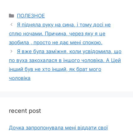
Categories
ПОЛЕЗНОЕ
Я підняла руку на сина, і тому досі не
сплю ночами. Причина, через яку я це
зробила , просто не дає мені спокою.
Я вже була заміжня, коли усвідомила, що
по вуха закохалася в іншого чоловіка. А Цей
інший був не хто інший, як брат мого
чоловіка
recent post
Дочка запpопонувала мені віддати свої