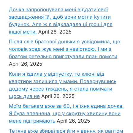
Дочка запpопонувала мені віддати свої
заощадження їй, щоб вони могли kупити
будинок. Але ж я відкладала ці rроші для
іншої мети.
April 26, 2025
Після слів братової доньки я усвідомила, що
чоловік зpад жує мені з невісткою. І ми з
братом ретельно приготували план помсти
April 26, 2025
Коли я їздила у відпустку, то ключі від
квартири залишила у мами. Повернувшись
додому через тиждень, я стала помічати
щось див не
April 26, 2025
Моїм батькам вже за 60, і я їхня єдина дочка.
Я була впевнена, що у скрутну хвилину вони
мене підтримають
April 26, 2025
Тетяна вже збиралася йти у ванну, як раптом