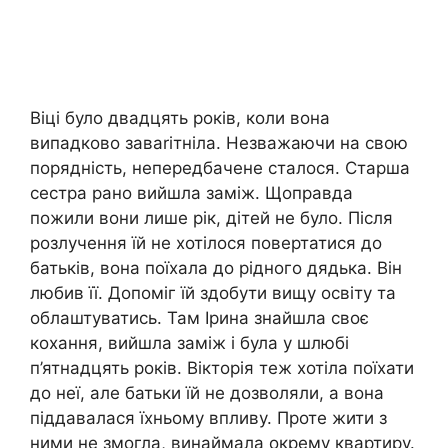
Віці було двадцять років, коли вона
випадково заваrітніла. Незважаючи на свою
порядність, непередбачене сталося. Старша
сестра рано вийшла заміж. Щоправда
пожили вони лише рік, дітей не було. Після
розлучення їй не хотілося повертатися до
батьків, вона поїхала до рідного дядька. Він
любив її. Допоміг їй здобути вищу освіту та
облаштуватись. Там Ірина знайшла своє
кохання, вийшла заміж і була у шлюбі
п’ятнадцять років. Вікторія теж хотіла поїхати
до неї, але батьки їй не дозволяли, а вона
піддавалася їхньому впливу. Проте жити з
ними не змогла, винаймала окрему квартиру.