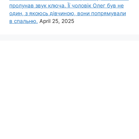
пролунав звук ключа. Її чоловік Олег був не
один, з якоюсь дівчиною, вони попрямували
в спальню.
April 25, 2025