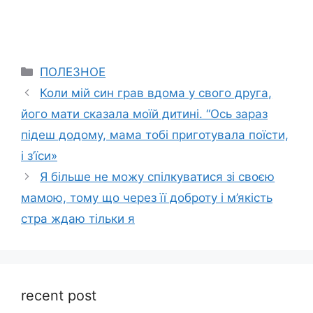
Categories
ПОЛЕЗНОЕ
Коли мій син грав вдома у свого друга,
його мати сказала моїй дитині. “Ось зараз
підеш додому, мама тобі приготувала поїсти,
і з’їси»
Я більше не можу спілкуватися зі своєю
мамою, тому що через її доброту і м’якість
стра ждаю тільки я
recent post