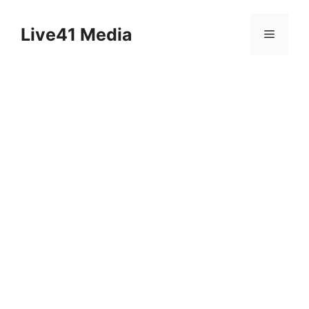
Skip
to
Live41 Media
Menu
content