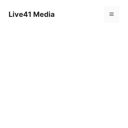
Skip
to
Live41 Media
Menu
content