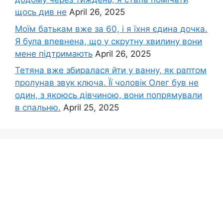
щось див не
April 26, 2025
Моїм батькам вже за 60, і я їхня єдина дочка.
Я була впевнена, що у скрутну хвилину вони
мене підтримають
April 26, 2025
Тетяна вже збиралася йти у ванну, як раптом
пролунав звук ключа. Її чоловік Олег був не
один, з якоюсь дівчиною, вони попрямували
в спальню.
April 25, 2025