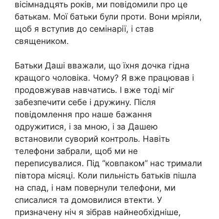
вісімнадцять років, ми повідомили про це
батькам. Мої батьки були проти. Вони мріяли,
щоб я вступив до семінарії, і став
священиком.
Батьки Даші вважали, що їхня дочка гідна
кращого чоловіка. Чому? Я вже працював і
продовжував навчатись. І вже тоді міг
забезпечити себе і дружину. Після
повідомлення про наше бажання
одружитися, і за мною, і за Дашею
встановили суворий контроль. Навіть
телефони забрали, щоб ми не
переписувалися. Під “ковпаком” нас тримали
півтора місяці. Коли пильність батьків пішла
на спад, і нам повернули телефони, ми
списалися та домовилися втекти. У
призначену ніч я зібрав найнеобхідніше,