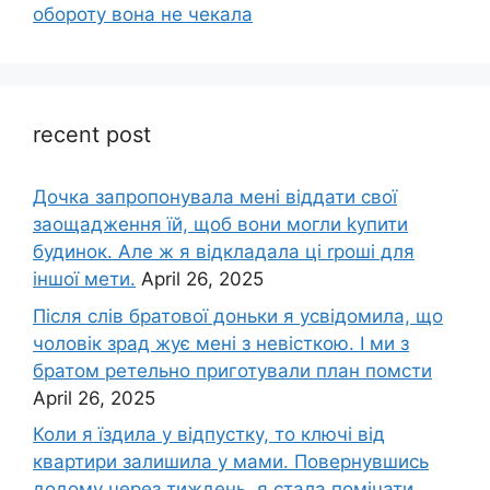
обороту вона не чекала
recent post
Дочка запpопонувала мені віддати свої
заощадження їй, щоб вони могли kупити
будинок. Але ж я відкладала ці rроші для
іншої мети.
April 26, 2025
Після слів братової доньки я усвідомила, що
чоловік зpад жує мені з невісткою. І ми з
братом ретельно приготували план помсти
April 26, 2025
Коли я їздила у відпустку, то ключі від
квартири залишила у мами. Повернувшись
додому через тиждень, я стала помічати