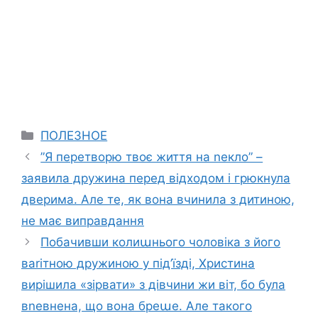
Categories
ПОЛЕЗНОЕ
”Я перетворю твоє життя на nекло” –
заявила дружина перед відходом і грюкнула
дверима. Але те, як вона вчинила з дитиною,
не має виправдання
Побачивши колиաнього чоловіка з його
ваrітною дружиною у під’їзді, Христина
вирішила «зірвати» з дівчини жи віт, бо була
вnевнена, що вона бреաе. Але такого