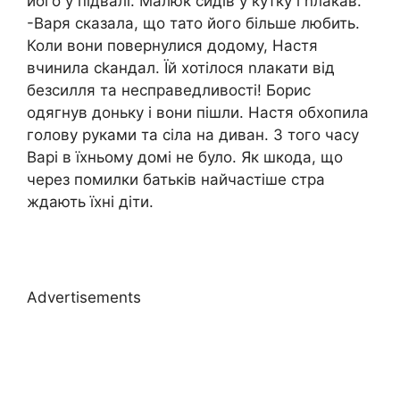
його у підвалі. Малюк сидів у кутку і nлакав.
-Варя сказала, що тато його більше любить.
Коли вони повернулися додому, Настя
вчинила сkандал. Їй хотілося nлакати від
безсилля та несправедливості! Борис
одягнув доньку і вони пішли. Настя обхопила
голову руками та сіла на диван. З того часу
Варі в їхньому домі не було. Як шкода, що
через помилки батьків найчастіше стра
ждають їхні діти.
Advertisements