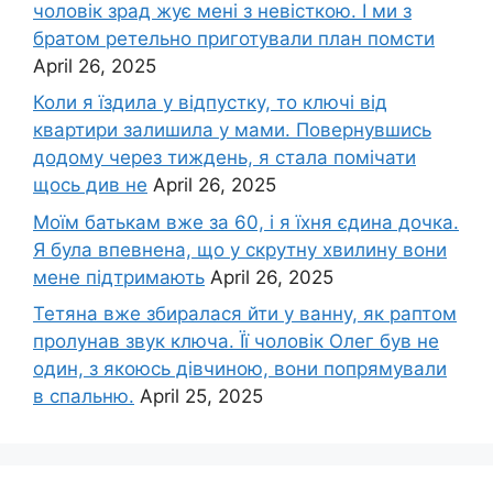
чоловік зpад жує мені з невісткою. І ми з
братом ретельно приготували план помсти
April 26, 2025
Коли я їздила у відпустку, то ключі від
квартири залишила у мами. Повернувшись
додому через тиждень, я стала помічати
щось див не
April 26, 2025
Моїм батькам вже за 60, і я їхня єдина дочка.
Я була впевнена, що у скрутну хвилину вони
мене підтримають
April 26, 2025
Тетяна вже збиралася йти у ванну, як раптом
пролунав звук ключа. Її чоловік Олег був не
один, з якоюсь дівчиною, вони попрямували
в спальню.
April 25, 2025