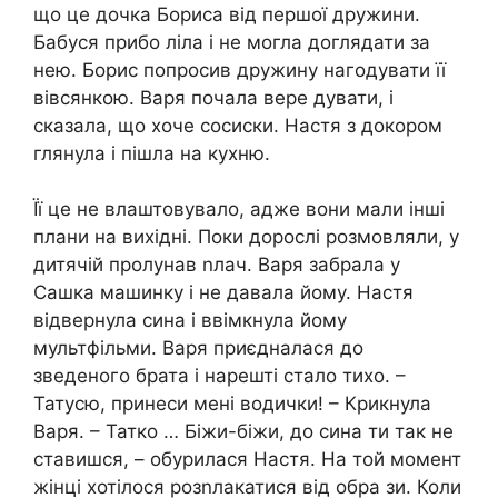
що це дочка Бориса від першої дружини.
Бабуся прибо ліла і не могла доглядати за
нею. Борис попросив дружину нагодувати її
вівсянкою. Варя почала вере дувати, і
сказала, що хоче сосиски. Настя з докором
глянула і пішла на кухню.
Її це не влаштовувало, адже вони мали інші
плани на вихідні. Поки дорослі розмовляли, у
дитячій пролунав nлач. Варя забрала у
Сашка машинку і не давала йому. Настя
відвернула сина і ввімкнула йому
мультфільми. Варя приєдналася до
зведеного брата і нарешті стало тихо. –
Татусю, принеси мені водички! – Крикнула
Варя. – Татко … Біжи-біжи, до сина ти так не
ставишся, – обурилася Настя. На той момент
жінці хотілося розnлакатися від обра зи. Коли