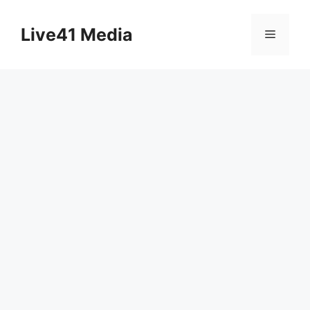
Skip
to
Live41 Media
Menu
content