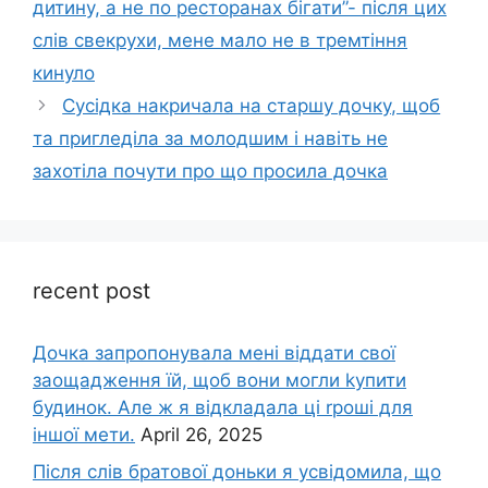
дитину, а не по ресторанах бігати”- після цих
слів свекрухи, мене мало не в тремтіння
кинуло
Сусідка накричала на старшу дочку, щоб
та пригледіла за молодшим і навіть не
захотіла почути про що просила дочка
recent post
Дочка запpопонувала мені віддати свої
заощадження їй, щоб вони могли kупити
будинок. Але ж я відкладала ці rроші для
іншої мети.
April 26, 2025
Після слів братової доньки я усвідомила, що