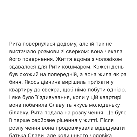
Рита повернулася додому, але їй так не
вистачало розмови зі сверком: вона чекала
його повернення. Життя вдома з чоловіком
здавалося для Рити коաмаром. Кожен день
був схожий на попередній, а вона жила як ра
биня. Якось дівчина вирішила приїхати у
квартиру до свекра, щоб німо побути однією.
І яке було її здивування, коли у цій квартирі
вона побачила Славу та якусь молоденьку
білявку. Рита подала на розлу чення. Це було
її перше серйозне рішення у житті. Після
розлу чення вона продовжувала відвідувати
батька Слави, але колишнього чоловіка