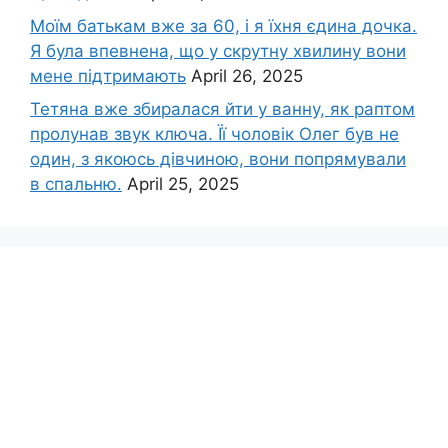
Моїм батькам вже за 60, і я їхня єдина дочка.
Я була впевнена, що у скрутну хвилину вони
мене підтримають
April 26, 2025
Тетяна вже збиралася йти у ванну, як раптом
пролунав звук ключа. Її чоловік Олег був не
один, з якоюсь дівчиною, вони попрямували
в спальню.
April 25, 2025