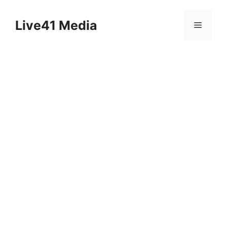
Skip
to
Live41 Media
Menu
content