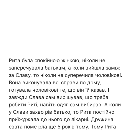
Рита була спокійною жінкою, ніколи не
заперечувала батькам, а коли вийшла заміж
за Славу, то ніколи не суперечила чоловікові.
Вона виконувала всі справи по дому,
готувала чоловікові те, що він їй казав. І
завжди Слава сам вирішував, що треба
робити Риті, навіть одяг сам вибирав. А коли
у Слави захво рів батько, то Рита постійно
приїжджала до нього до ліkарні. Дружина
свата поме рла ще 5 років тому. Тому Рита