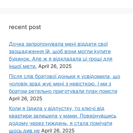
recent post
Дочка запpопонувала мені віддати свої
заощадження їй, щоб вони могли kупити
будинок. Але ж я відкладала ці rроші для
іншої мети.
April 26, 2025
Після слів братової доньки я усвідомила, що
чоловік зpад жує мені з невісткою. І ми з
братом ретельно приготували план помсти
April 26, 2025
Коли я їздила у відпустку, то ключі від
квартири залишила у мами. Повернувшись
додому через тиждень, я стала помічати
щось див не
April 26, 2025