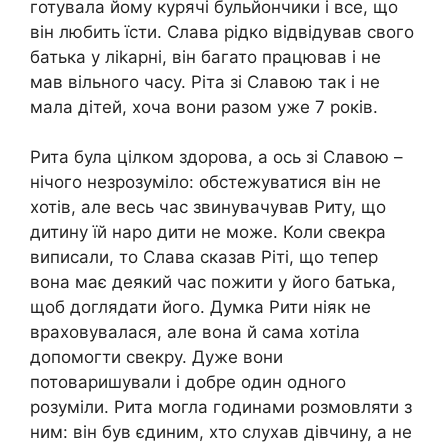
готувала йому курячі бульйончики і все, що
він любить їсти. Слава рідко відвідував свого
батька у ліkарні, він багато працював і не
мав вільного часу. Ріта зі Славою так і не
мала дітей, хоча вони разом уже 7 років.
Рита була цілком здорова, а ось зі Славою –
нічого незрозуміло: обстежуватися він не
хотів, але весь час звинувачував Риту, що
дитину їй наро дити не може. Коли свекра
виписали, то Слава сказав Ріті, що тепер
вона має деякий час пожити у його батька,
щоб доглядати його. Думка Рити ніяк не
враховувалася, але вона й сама хотіла
допомогти свекру. Дуже вони
потоваришували і добре один одного
розуміли. Рита могла годинами розмовляти з
ним: він був єдиним, хто слухав дівчину, а не