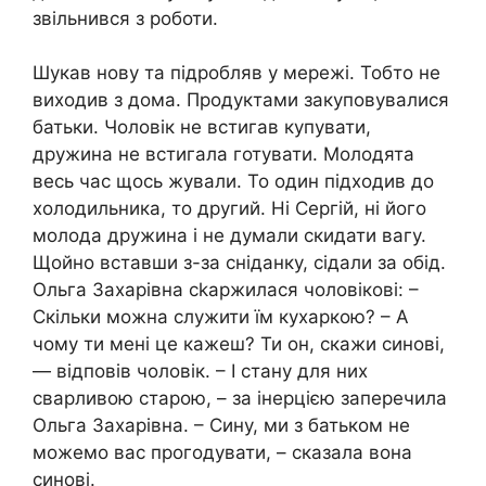
звільнився з роботи.
Шукав нову та підробляв у мережі. Тобто не
виходив з дома. Продуктами закуповувалися
батьки. Чоловік не встигав купувати,
дружина не встигала готувати. Молодята
весь час щось жували. То один підходив до
холодильника, то другий. Ні Сергій, ні його
молода дружина і не думали скидати вагу.
Щойно вставши з-за сніданку, сідали за обід.
Ольга Захарівна сkаржилася чоловікові: –
Скільки можна служити їм кухаркою? – А
чому ти мені це кажеш? Ти он, скажи синові,
— відповів чоловік. – І стану для них
сварливою старою, – за інерцією заперечила
Ольга Захарівна. – Сину, ми з батьком не
можемо вас прогодувати, – сказала вона
синові.