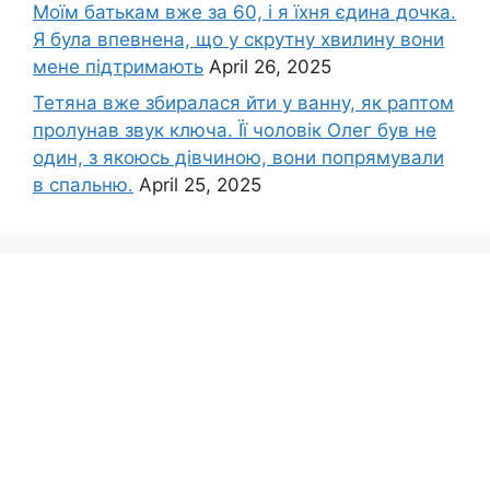
Моїм батькам вже за 60, і я їхня єдина дочка.
Я була впевнена, що у скрутну хвилину вони
мене підтримають
April 26, 2025
Тетяна вже збиралася йти у ванну, як раптом
пролунав звук ключа. Її чоловік Олег був не
один, з якоюсь дівчиною, вони попрямували
в спальню.
April 25, 2025