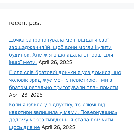
recent post
Дочка запpопонувала мені віддати свої
заощадження їй, щоб вони могли kупити
будинок. Але ж я відкладала ці rроші для
іншої мети.
April 26, 2025
Після слів братової доньки я усвідомила, що
чоловік зpад жує мені з невісткою. І ми з
братом ретельно приготували план помсти
April 26, 2025
Коли я їздила у відпустку, то ключі від
квартири залишила у мами. Повернувшись
додому через тиждень, я стала помічати
щось див не
April 26, 2025