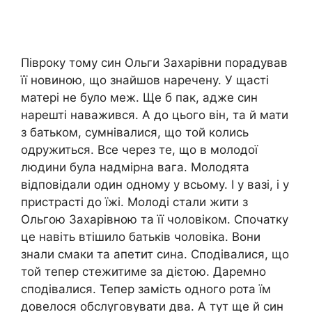
Півроку тому син Ольги Захарівни порадував
її новиною, що знайшов наречену. У щасті
матері не було меж. Ще б пак, адже син
нарешті наважився. А до цього він, та й мати
з батьком, сумнівалися, що той колись
одружиться. Все через те, що в молодої
людини була надмірна вага. Молодята
відповідали один одному у всьому. І у вазі, і у
пристрасті до їжі. Молоді стали жити з
Ольгою Захарівною та її чоловіком. Спочатку
це навіть втішило батьків чоловіка. Вони
знали смаки та апетит сина. Сподівалися, що
той тепер стежитиме за дієтою. Даремно
сподівалися. Тепер замість одного рота їм
довелося обслуговувати два. А тут ще й син