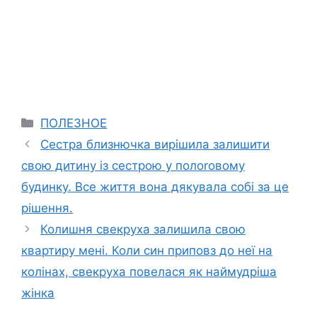
Categories
ПОЛЕЗНОЕ
Сестра близнючка вирішила залишити
свою дитину із сестрою у полоrовому
будинку. Все життя вона дякувала собі за це
рішення.
Колишня свекруха залишила свою
квартиру мені. Коли син приповз до неї на
колінах, свекруха повелася як наймудріша
жінка