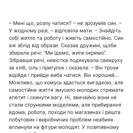
– Мені що, розлу чатися? – не зрозумів син. –
У жодному разі, – відповіла мати. – Знайдіть
собі житло та роботу і живіть самостійно. Син
аж зблід від образи. Сказав дружині, щоби
збирала речі: “Ми їдемо, жити окремо”.
Зібравши речі, невістка подякувала свекруху
за хліб, сіль і притулок і сказала: – Він трохи
відійде і прийде виба чатися. Він хороший…
Можливо, що комусь здасться вигадкою, але
самостійне життя змусило молодих стримати
апетит і скинути вагу. Ні, звичайно вони не
стали стрункими моделями, але прибирання
вдома, робота, походи по магазинах і решта
побутових і виробничих проблем неабияк
вплинули на фігури молодят. У позитивному