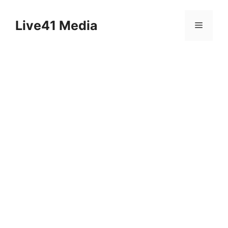
Skip
to
Live41 Media
Menu
content