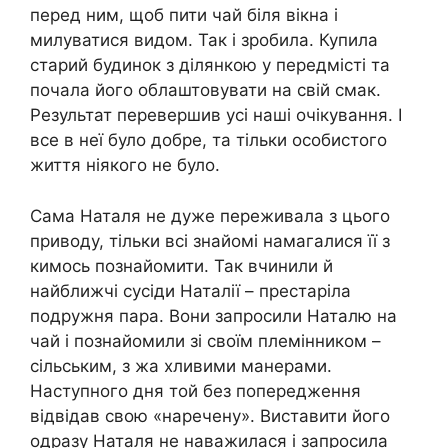
перед ним, щоб пити чай біля вікна і
милуватися видом. Так і зробила. Купила
старий будинок з ділянкою у передмісті та
почала його облаштовувати на свій смак.
Результат перевершив усі наші очікування. І
все в неї було добре, та тільки особистого
життя ніякого не було.
Сама Наталя не дуже переживала з цього
приводу, тільки всі знайомі намагалися її з
кимось познайомити. Так вчинили й
найближчі сусіди Наталії – престаріла
подружня пара. Вони запросили Наталю на
чай і познайомили зі своїм племінником –
сільським, з жа хливими манерами.
Наступного дня той без попередження
відвідав свою «наречену». Виставити його
одразу Наталя не наважилася і запросила