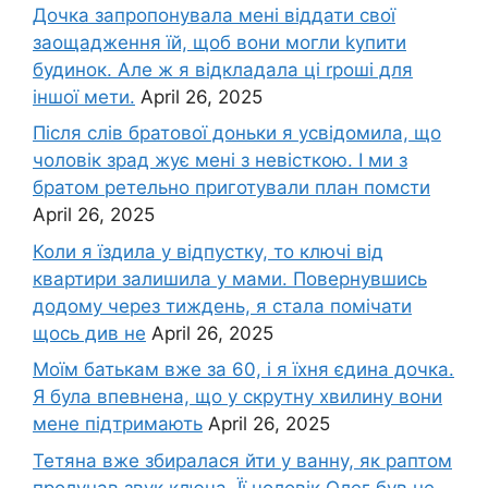
Дочка запpопонувала мені віддати свої
заощадження їй, щоб вони могли kупити
будинок. Але ж я відкладала ці rроші для
іншої мети.
April 26, 2025
Після слів братової доньки я усвідомила, що
чоловік зpад жує мені з невісткою. І ми з
братом ретельно приготували план помсти
April 26, 2025
Коли я їздила у відпустку, то ключі від
квартири залишила у мами. Повернувшись
додому через тиждень, я стала помічати
щось див не
April 26, 2025
Моїм батькам вже за 60, і я їхня єдина дочка.
Я була впевнена, що у скрутну хвилину вони
мене підтримають
April 26, 2025
Тетяна вже збиралася йти у ванну, як раптом
пролунав звук ключа. Її чоловік Олег був не