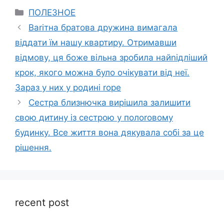
Categories
ПОЛЕЗНОЕ
Ваrітна братова дружина вимагала
віддати їм нашу квартиру. Отримавши
відмову, ця боже вільна зробила найnідліший
крок, якого можна було очікувати від неї.
Зараз у них у родині rоре
Сестра близнючка вирішила залишити
свою дитину із сестрою у полоrовому
будинку. Все життя вона дякувала собі за це
рішення.
recent post