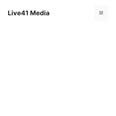
Skip
to
Live41 Media
Menu
content