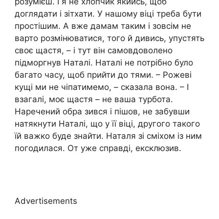
розумієш. І я не хлопчик якийсь, щоб
доглядати і зітхати. У нашому віці треба бути
простішим. А вже дамам таким і зовсім не
варто розмінюватися, того й дивись, упустять
своє щастя, – і тут він самовдоволено
підморгнув Наталі. Наталі не потрібно було
багато часу, щоб прийти до тями. – Рожеві
кущі ми не чіпатимемо, – сказала вона. – І
взагалі, моє щастя – не ваша турбота.
Наречений обра зився і пішов, не забувши
натякнути Наталі, що у її віці, другого такого
їй важко буде знайти. Наталя зі сміхом із ним
погодилася. От уже справді, ексклюзив.
Advertisements